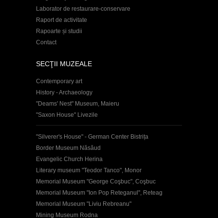
Laborator de restaurare-conservare
Raport de activitate
Rapoarte și studii
Contact
SECŢII MUZEALE
Contemporary art
History - Archaeology
"Deams' Nest" Museum, Maieru
"Saxon House" Livezile
"Silverer's House" - German Center Bistrița
Border Museum Năsăud
Evangelic Church Herina
Literary museum "Teodor Tanco", Monor
Memorial Museum "George Coşbuc", Coşbuc
Memorial Museum "Ion Pop Reteganul", Reteag
Memorial Museum "Liviu Rebreanu"
Mining Museum Rodna