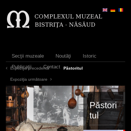
Jump to navigation
Secţii muzeale
Noutăţi
Istoric
Publicaţii
Contact
Expoziţia precedentă
Păstoritul
Expoziţia următoare
Păstori
tul