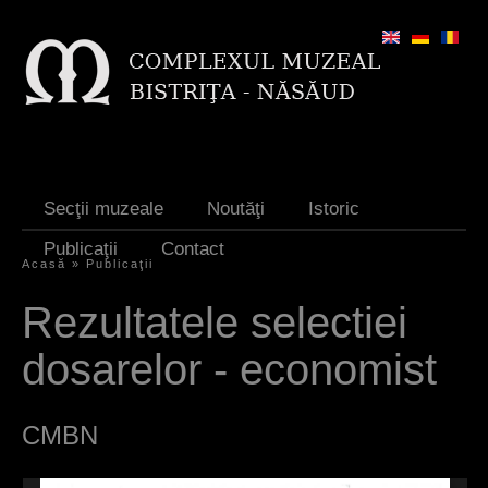
Jump to navigation
Secţii muzeale
Noutăţi
Istoric
Publicaţii
Contact
Acasă
»
Publicaţii
Y
Rezultatele selectiei
o
dosarelor - economist
u
a
CMBN
r
e