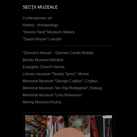
SECŢII MUZEALE
Contemporary art
History - Archaeology
"Deams' Nest" Museum, Maieru
"Saxon House" Livezile
"Silverer's House" - German Center Bistrița
Border Museum Năsăud
Evangelic Church Herina
Literary museum "Teodor Tanco", Monor
Memorial Museum "George Coşbuc", Coşbuc
Memorial Museum "Ion Pop Reteganul", Reteag
Memorial Museum "Liviu Rebreanu"
Mining Museum Rodna