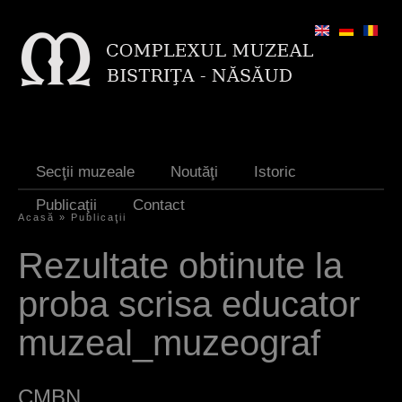
Jump to navigation
Secţii muzeale
Noutăţi
Istoric
Publicaţii
Contact
Acasă
»
Publicaţii
Y
Rezultate obtinute la
o
proba scrisa educator
u
a
muzeal_muzeograf
r
e
CMBN