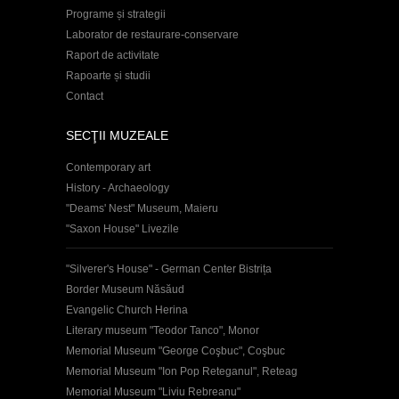
Programe și strategii
Laborator de restaurare-conservare
Raport de activitate
Rapoarte și studii
Contact
SECŢII MUZEALE
Contemporary art
History - Archaeology
"Deams' Nest" Museum, Maieru
"Saxon House" Livezile
"Silverer's House" - German Center Bistrița
Border Museum Năsăud
Evangelic Church Herina
Literary museum "Teodor Tanco", Monor
Memorial Museum "George Coşbuc", Coşbuc
Memorial Museum "Ion Pop Reteganul", Reteag
Memorial Museum "Liviu Rebreanu"