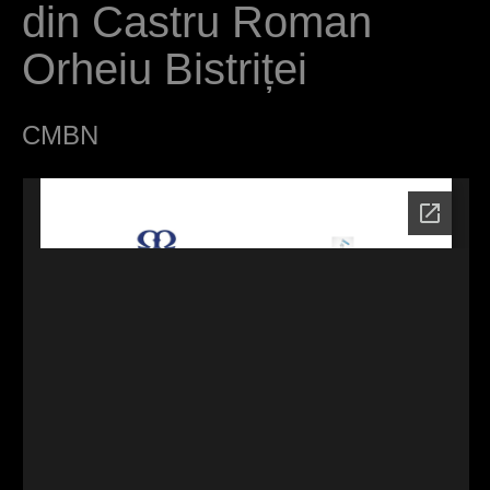
din Castru Roman
h
e
Orheiu Bistriței
r
e
CMBN