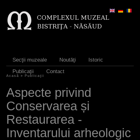
Jump to navigation
Secţii muzeale
Noutăţi
Istoric
Publicaţii
Contact
Acasă
»
Publicaţii
Y
Aspecte privind
o
Conservarea și
u
a
Restaurarea -
r
Inventarului arheologic
e