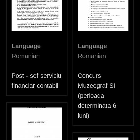
h
e
r
e
Language
Language
Romanian
Romanian
Post - sef serviciu
Concurs
financiar contabil
Muzeograf SI
(perioada
determinata 6
luni)