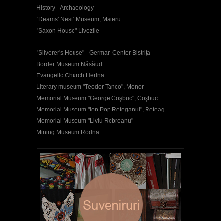
History - Archaeology
"Deams' Nest" Museum, Maieru
"Saxon House" Livezile
"Silverer's House" - German Center Bistrița
Border Museum Năsăud
Evangelic Church Herina
Literary museum "Teodor Tanco", Monor
Memorial Museum "George Coşbuc", Coşbuc
Memorial Museum "Ion Pop Reteganul", Reteag
Memorial Museum "Liviu Rebreanu"
Mining Museum Rodna