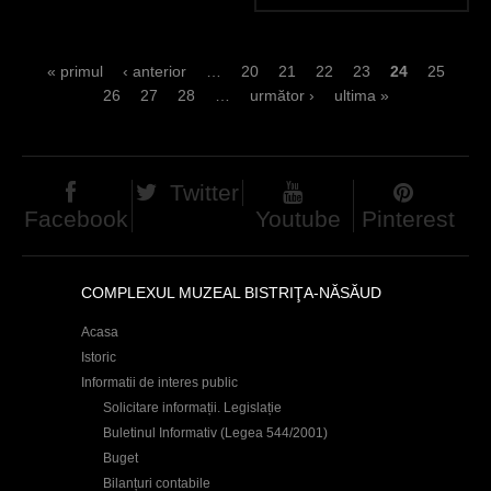
P
« primul
‹ anterior
…
20
21
22
23
24
25
26
27
28
…
următor ›
ultima »
a
g
e
Twitter
Facebook
Youtube
Pinterest
s
COMPLEXUL MUZEAL BISTRIŢA-NĂSĂUD
Acasa
Istoric
Informatii de interes public
Solicitare informații. Legislație
Buletinul Informativ (Legea 544/2001)
Buget
Bilanțuri contabile