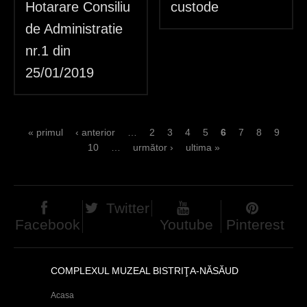
Hotarare Consiliu
custode
de Administratie
nr.1 din
25/01/2019
P
« primul
‹ anterior
…
2
3
4
5
6
7
8
9
10
…
următor ›
ultima »
a
g
e
Twitter
Facebook
Youtube
Pinterest
s
COMPLEXUL MUZEAL BISTRIŢA-NĂSĂUD
Acasa