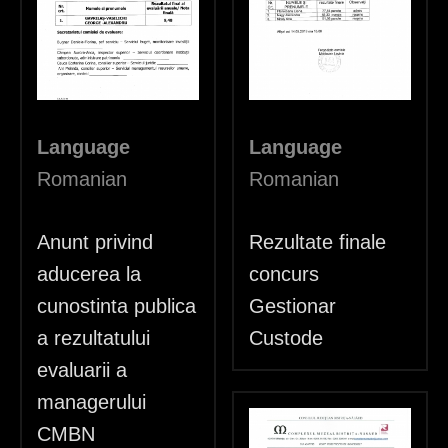
h
e
r
e
Language
Language
Romanian
Romanian
Anunt privind
Rezultate finale
aducerea la
concurs
cunostinta publica
Gestionar
a rezultatului
Custode
evaluarii a
managerului
CMBN