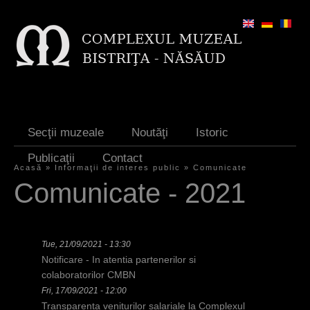
Jump to navigation
Secţii muzeale
Noutăţi
Istoric
Publicaţii
Contact
Acasă
»
Informaţii de interes public
»
Comunicate
Y
Comunicate - 2021
o
u
Tue, 21/09/2021 - 13:30
a
Notificare - In atentia partenerilor si
r
colaboratorilor CMBN
Fri, 17/09/2021 - 12:00
e
Transparenta veniturilor salariale la Complexul