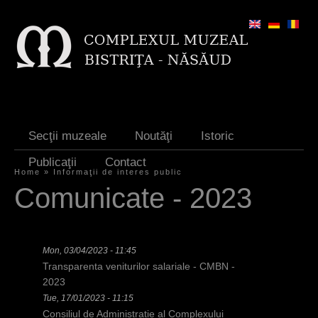
Jump to navigation
Secţii muzeale
Noutăţi
Istoric
Publicaţii
Contact
Home
»
Informaţii de interes public
Y
Comunicate - 2023
o
u
Mon, 03/04/2023 - 11:45
a
Transparenta veniturilor salariale - CMBN -
r
2023
Tue, 17/01/2023 - 11:15
e
Consiliul de Administratie al Complexului