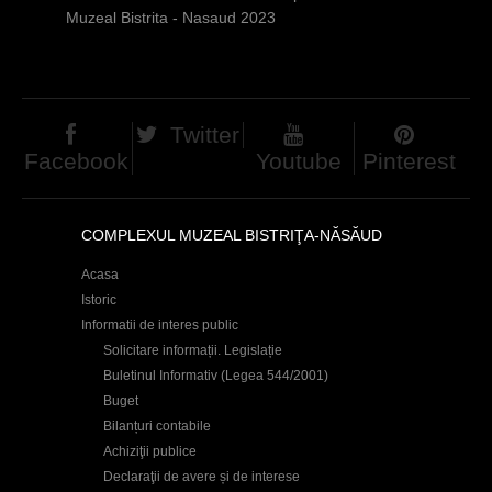
h
Muzeal Bistrita - Nasaud 2023
e
r
e
Twitter
Facebook
Youtube
Pinterest
COMPLEXUL MUZEAL BISTRIŢA-NĂSĂUD
Acasa
Istoric
Informatii de interes public
Solicitare informații. Legislație
Buletinul Informativ (Legea 544/2001)
Buget
Bilanțuri contabile
Achiziţii publice
Declaraţii de avere și de interese