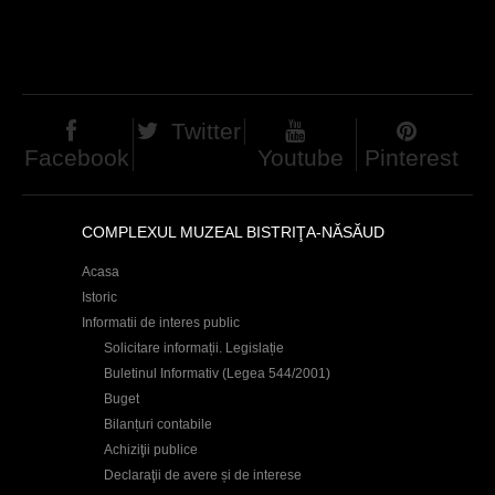
h
a
e
g
r
e
e
Twitter
s
Facebook
Youtube
Pinterest
COMPLEXUL MUZEAL BISTRIŢA-NĂSĂUD
Acasa
Istoric
Informatii de interes public
Solicitare informații. Legislație
Buletinul Informativ (Legea 544/2001)
Buget
Bilanțuri contabile
Achiziţii publice
Declaraţii de avere și de interese