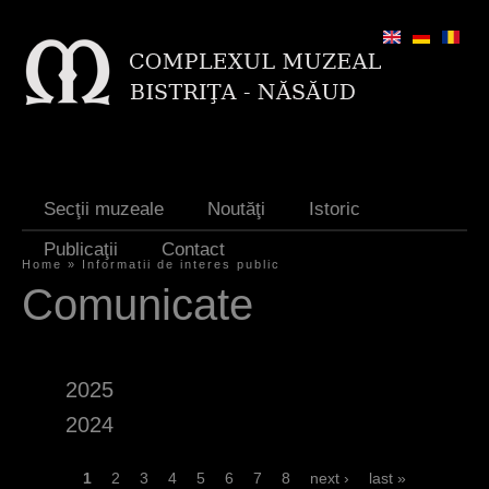
Jump to navigation
Secţii muzeale
Noutăţi
Istoric
Publicaţii
Contact
Home
»
Informatii de interes public
Y
Comunicate
o
u
2025
a
2024
r
e
P
1
2
3
4
5
6
7
8
next ›
last »