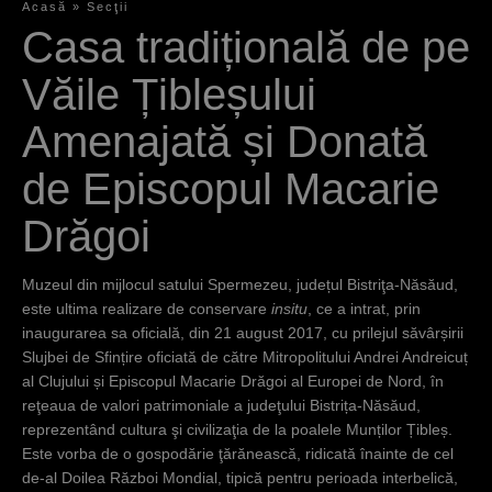
Acasă
»
Secţii
Y
Casa tradițională de pe
o
Văile Țibleșului
u
Amenajată și Donată
a
de Episcopul Macarie
r
e
Drăgoi
h
Muzeul din mijlocul satului Spermezeu, județul Bistriţa-Năsăud,
e
este ultima realizare de conservare
insitu
, ce a intrat, prin
r
inaugurarea sa oficială, din 21 august 2017, cu prilejul săvârșirii
Slujbei de Sfințire oficiată de către Mitropolitului Andrei Andreicuț
e
al Clujului și Episcopul Macarie Drăgoi al Europei de Nord, în
reţeaua de valori patrimoniale a judeţului Bistrița-Năsăud,
reprezentând cultura şi civilizaţia de la poalele Munților Țibleș.
Este vorba de o gospodărie ţărănească, ridicată înainte de cel
de-al Doilea Război Mondial, tipică pentru perioada interbelică,