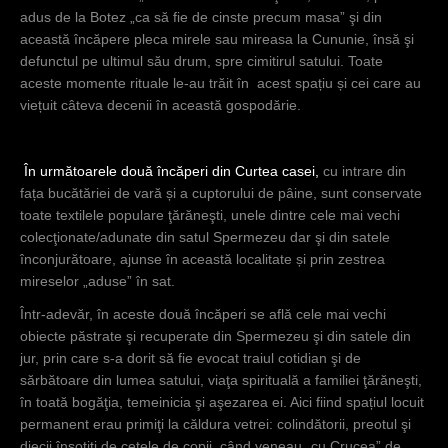
adus de la Botez „ca să fie de cinste precum masa” şi din
această încăpere pleca mirele sau mireasa la Cununie, însă şi
defunctul pe ultimul său drum, spre cimitirul satului. Toate
aceste momente rituale le-au trăit în acest spațiu și cei care au
viețuit câteva decenii în această gospodărie.
În următoarele două încăperi din Curtea casei,
cu intrare din
fața bucătăriei de vară și a cuptorului de pâine, sunt conservate
toate textilele populare ţărăneşti, unele dintre cele mai vechi
colecţionate/adunate din satul Spermezeu dar şi din satele
înconjurătoare, ajunse în această localitate și prin zestrea
mireselor „aduse” în sat.
Într-adevăr, în aceste două încăperi se află cele mai vechi
obiecte păstrate şi recuperate din Spermezeu şi din satele din
jur, prin care s-a dorit să fie evocat traiul cotidian şi de
sărbătoare din lumea satului, viaţa spirituală a familiei ţărăneşti,
în toată bogăţia, temeinicia şi aşezarea ei. Aici fiind spațiul locuit
permanent erau primiţi la căldura vetrei: colindătorii, preotul şi
diecii însoţiţi de cetele de copii, când veneau „cu Crucea” de