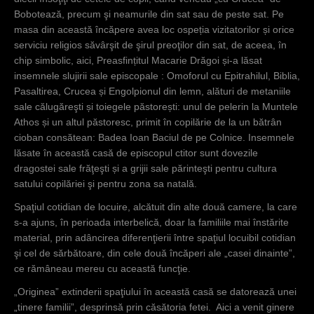
Bobotează, precum şi neamurile din sat sau de peste sat. Pe
masa din această încăpere avea loc ospeția vizitatorilor și orice
serviciu religios săvârşit de şirul preoţilor din sat, de aceea, în
chip simbolic, aici, Preasfințitul Macarie Drăgoi și-a lăsat
insemnele slujirii sale episcopale : Omoforul cu Epitrahilul, Biblia,
Pasaltirea, Crucea și Engolpionul din lemn, alături de metaniile
sale călugăreşti și toiegele păstorești: unul de pelerin la Muntele
Athos și un altul păstoresc, primit în copilărie de la un bătrân
cioban consătean: Badea Ioan Baciul de pe Colnice. Insemnele
lăsate în această casă de episcopul ctitor sunt dovezile
dragostei sale frăţeşti și a grijii sale părinteşti pentru cultura
satului copilăriei şi pentru zona sa natală.
Spaţiul cotidian de locuire, alcătuit din alte două camere, la care
s-a ajuns, în perioada interbelică, doar la familiile mai înstărite
material, prin adâncirea diferenţierii între spaţiul locuibil cotidian
şi cel de sărbătoare, din cele două încăperi ale „casei dinainte”,
ce rămâneau mereu cu această funcţie.
„Originea” extinderii spaţiului în această casă se datorează unei
„tinere familii”, desprinsă prin căsătoria fetei. Aici a venit ginere