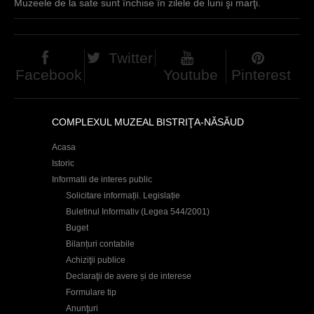
Muzeele de la sate sunt închise în zilele de luni şi marţi.
Twitter
Facebook
Youtube
Pinterest
COMPLEXUL MUZEAL BISTRIŢA-NĂSĂUD
Acasa
Istoric
Informatii de interes public
Solicitare informații. Legislație
Buletinul Informativ (Legea 544/2001)
Buget
Bilanțuri contabile
Achiziţii publice
Declaraţii de avere și de interese
Formulare tip
Anunţuri