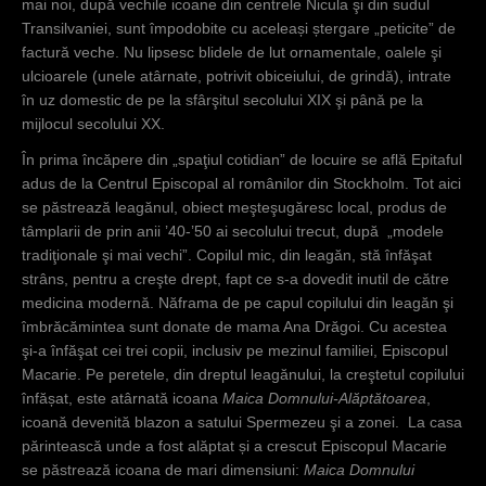
mai noi, după vechile icoane din centrele Nicula şi din sudul
Transilvaniei, sunt împodobite cu aceleași ștergare „peticite” de
factură veche. Nu lipsesc blidele de lut ornamentale, oalele şi
ulcioarele (unele atârnate, potrivit obiceiului, de grindă), intrate
în uz domestic de pe la sfârşitul secolului XIX şi până pe la
mijlocul secolului XX.
În prima încăpere din „spaţiul cotidian” de locuire se află Epitaful
adus de la Centrul Episcopal al românilor din Stockholm. Tot aici
se păstrează leagănul, obiect meşteşugăresc local, produs de
tâmplarii de prin anii ’40-’50 ai secolului trecut, după „modele
tradiţionale şi mai vechi”. Copilul mic, din leagăn, stă înfăşat
strâns, pentru a creşte drept, fapt ce s-a dovedit inutil de către
medicina modernă. Năframa de pe capul copilului din leagăn şi
îmbrăcămintea sunt donate de mama Ana Drăgoi. Cu acestea
şi-a înfăşat cei trei copii, inclusiv pe mezinul familiei, Episcopul
Macarie. Pe peretele, din dreptul leagănului, la creştetul copilului
înfășat, este atârnată icoana
Maica Domnului-Alăptătoarea
,
icoană devenită blazon a satului Spermezeu şi a zonei. La casa
părintească unde a fost alăptat și a crescut Episcopul Macarie
se păstrează icoana de mari dimensiuni:
Maica Domnului