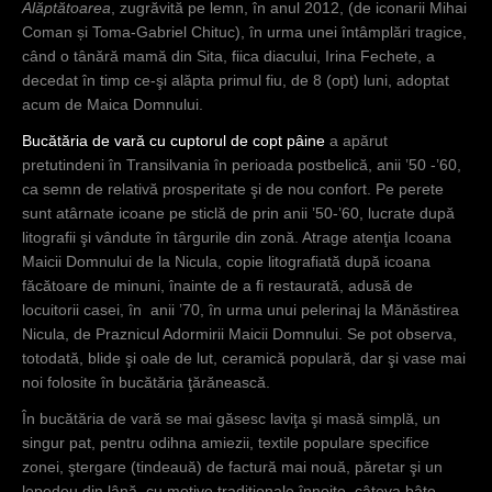
Alăptătoarea
, zugrăvită pe lemn, în anul 2012, (de iconarii Mihai
Coman și Toma-Gabriel Chituc), în urma unei întâmplări tragice,
când o tânără mamă din Sita, fiica diacului, Irina Fechete, a
decedat în timp ce-şi alăpta primul fiu, de 8 (opt) luni, adoptat
acum de Maica Domnului.
Bucătăria de vară cu cuptorul de copt pâine
a apărut
pretutindeni în Transilvania în perioada postbelică, anii ’50 -’60,
ca semn de relativă prosperitate şi de nou confort. Pe perete
sunt atârnate icoane pe sticlă de prin anii ’50-’60, lucrate după
litografii şi vândute în târgurile din zonă. Atrage atenţia Icoana
Maicii Domnului de la Nicula, copie litografiată după icoana
făcătoare de minuni, înainte de a fi restaurată, adusă de
locuitorii casei, în anii ’70, în urma unui pelerinaj la Mănăstirea
Nicula, de Praznicul Adormirii Maicii Domnului. Se pot observa,
totodată, blide şi oale de lut, ceramică populară, dar şi vase mai
noi folosite în bucătăria ţărănească.
În bucătăria de vară se mai găsesc laviţa şi masă simplă, un
singur pat, pentru odihna amiezii, textile populare specifice
zonei, ştergare (tindeauă) de factură mai nouă, păretar şi un
lepedeu din lână, cu motive tradiţionale înnoite, câteva bâte