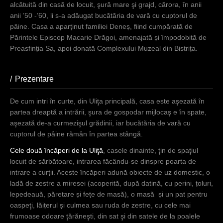
alcătuită din casă de locuit, şură mare şi grajd, cărora, în anii
anii ’50 -’60, li s-a adăugat bucătăria de vară cu cuptorul de
pâine. Casa a aparținut familiei Deneș, fiind cumpărată de
Părintele Episcop Macarie Drăgoi, amenajată și împodobită de
Preasfinția Sa, apoi donată Complexului Muzeal din Bistrița.
Prezentare
(active tab)
De cum intri în curte, din Uliţa principală, casa este aşezată în
partea dreaptă a intrării, şura de gospodar mijlocaş e în spate,
aşezată de-a curmezişul grădinii, iar bucătăria de vară cu
cuptorul de pâine rămân în partea stângă.
Cele două încăperi de la Uliţă
, casele dinainte, ţin de spaţiul
locuit de sărbătoare, intrarea făcându-se dinspre poarta de
intrare a curții. Aceste încăperi adună obiecte de uz domestic, o
ladă de zestre a miresei (acoperită, după datină, cu perini, țoluri,
lepedeauă, păretare și fețe de masă), o masă și un pat pentru
oaspeţi, lăițerul și culmea sau ruda de zestre, cu cele mai
frumoase odoare ţărăneşti, din sat şi din satele de la poalele