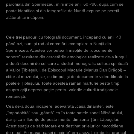
parohială din Spermezeu, mirii între anii ’60 -’90, după cum se
poate identifica și din fotografiile de Nuntă expuse pe pereții
alăturați ai încăperii.
Cele trei panouri cu fotografii document, începând cu anii ’40
până azi, sunt şi rod al cercetării exemplare a Nunţii din
Spermezeu. Acestea vor putea fi însoţite de „documente
sonore” rezultate din cercetările etnologice realizate de-a lungul
a două decenii de cel care a studiat monografic cultura spirituală
a Văilor Ţibleşului, de Episcopul Macarie (Marius Dan Drăgoi) –
ctitor al muzeului, iar, cu timpul, şi de documente video-filmate la
poalele Țibleșului. Toate acestea rămân mărturie peste timp
asupra griji neprecupeţite pentru valorile culturii tradiţionale
româneşti.
Cea de-a doua încăpere, adevărata „casă dinainte”, este
„împodobită” sau „gătată” ca în toate satele zonei Năsăudului,
dar şi cu influenţe de peste munte, din zona Ţării Lăpuşului.
Acest spaţiu de sărbătoare era destinat prilejurilor necotidiene
de ritual. Pe masa „casei dinainte” era aşezat, simbolic, pruncul