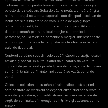
ciobăneşti şi troci pentru brânzeturi, trăistuţe pentru cosaşi şi
obiecte de uz cotidian. Soba de gătit e nouă, „cumpărată” şi a
apărut de după scoaterea cuptorului atât din spaţiul cotidian de
locuit, cât şi din bucătăria de vară. Ulcele de apă şi lapte
atârnate de grindă, în general, acestea erau pregătite pentru a fi
date de pomană pentru sufletul morţilor sau primite la
parastase, sau la zilele de pomenire a morţilor. Interesant este
un ulcior pentru apa de la câmp, dar şi alte obiecte reflectând
traiul de fiecare zi.
Cuptorul de pâine scos din cele două încăperi de spaţiu locuibil
cotidian şi aşezat, în curte, alături de bucătăria de vară. Pe
cuptorul de pâine sunt aşezate tipsiile din tablă, coveţile în care
se frământa pâinea, înainte fiind coaptă pe vatră, pe foi de
varză.
Obiectele colecţionate cu atâta dăruire sufletească şi primite
spre păstrare de vrednicul colecţionar ctitor, fiind conservate în
această gospodărie, sunt edificatoare : expresii materiale de
viaţă, de continuitate în creaţie, de hărnicie şi pasiunea pentru
frumos.