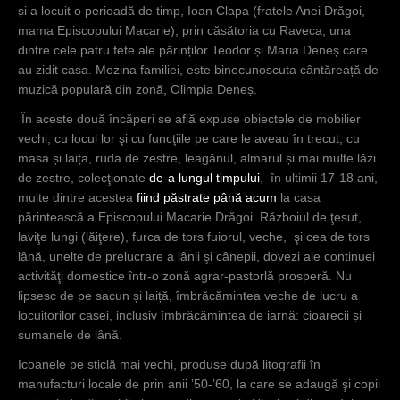
și a locuit o perioadă de timp, Ioan Clapa (fratele Anei Drăgoi,
mama Episcopului Macarie), prin căsătoria cu Raveca, una
dintre cele patru fete ale părinților Teodor și Maria Deneș care
au zidit casa. Mezina familiei, este binecunoscuta cântăreață de
muzică populară din zonă, Olimpia Deneș.
În aceste două încăperi se află expuse obiectele de mobilier
vechi, cu locul lor şi cu funcţiile pe care le aveau în trecut, cu
masa și laița, ruda de zestre, leagănul, almarul și mai multe lăzi
de zestre, colecţionate
de-a lungul
timpului
, în ultimii 17-18 ani,
multe dintre acestea
fiind păstrate
până acum
la casa
părintească a Episcopului Macarie Drăgoi. Războiul de ţesut,
laviţe lungi (lăiţere), furca de tors fuiorul, veche, şi cea de tors
lână, unelte de prelucrare a lânii şi cânepii, dovezi ale continuei
activităţi domestice într-o zonă agrar-pastorlă prosperă. Nu
lipsesc de pe sacun și laiță, îmbrăcămintea veche de lucru a
locuitorilor casei, inclusiv îmbrăcămintea de iarnă: cioarecii și
sumanele de lână.
Icoanele pe sticlă mai vechi, produse după litografii în
manufacturi locale de prin anii ’50-’60, la care se adaugă şi copii