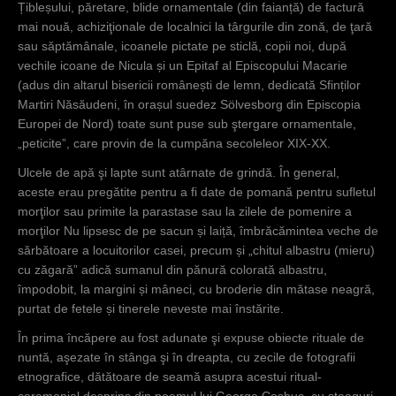
Țibleșului, păretare, blide ornamentale (din faianță) de factură
mai nouă, achiziţionale de localnici la târgurile din zonă, de ţară
sau săptămânale, icoanele pictate pe sticlă, copii noi, după
vechile icoane de Nicula și un Epitaf al Episcopului Macarie
(adus din altarul bisericii românești de lemn, dedicată Sfinților
Martiri Năsăudeni, în orașul suedez Sölvesborg din Episcopia
Europei de Nord) toate sunt puse sub ştergare ornamentale,
„peticite”, care provin de la cumpăna secoleleor XIX-XX.
Ulcele de apă şi lapte sunt atârnate de grindă. În general,
aceste erau pregătite pentru a fi date de pomană pentru sufletul
morţilor sau primite la parastase sau la zilele de pomenire a
morţilor Nu lipsesc de pe sacun și laiță, îmbrăcămintea veche de
sărbătoare a locuitorilor casei, precum și „chitul albastru (mieru)
cu zăgară” adică sumanul din pănură colorată albastru,
împodobit, la margini și mâneci, cu broderie din mătase neagră,
purtat de fetele și tinerele neveste mai înstărite.
În prima încăpere au fost adunate şi expuse obiecte rituale de
nuntă, aşezate în stânga şi în dreapta, cu zecile de fotografii
etnografice, dătătoare de seamă asupra acestui ritual-