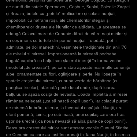
ceremonial desprins din poemul lui George Coşbuc, cu steaguri
de nuntă din satele Spermezeu, Coșbuc, Suplai, Poienile Zagrei
și Breaza, botele cu „petele” multicolore și colacii nupţiali,
împodobiți cu năfrămi roșii, ale chemătorilor stegari şi
chemătoarelor druște ale Nunților de altădată. La aceastea se
adaugă Colacul mare de Cununie dăruit de către nași mirilor și
un coş imens cu turtele din pomul nupţial. Totodată, pot fi
admirate, pe doi manechini, veșmintele tradiționale din anii ’70
ale mirelui și miresei. Impresionează la mireasă podoaba
bogată capilară cu balțul sau șlaierul încrețit în forma veche
(modelul „de creastă”), pe care stau așezate mai multe cununițe
albe, ornamentate cu flori, oglinjoare și perle. Nu lipsește în
spatele creștetului miresei, cununa verde de bărbânoc (cu
panglica tricolor), atârnată peste locul unde, după luarea
balțului, se așeza cosița de nevastă. Coada împletită a miresei
rămânea nelegată („ca să nască copiii ușor”), iar colacul purtat
de mireasă la brâu, ulterior, la începutul ospățului Nunții, era
oferit pomană, tainic, pe sub masă, unui copilaș care era tras
ușor de urechi („ca noua nevastă să aibă parte de copii buni”).
Deasupra creștetului mirilor sunt atașate vechile Cununi Sfințite
de Cununie cu care au fost încoronați în Taina Nunții, în biserica