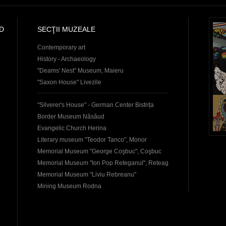
D
SECŢII MUZEALE
Contemporary art
History - Archaeology
"Deams' Nest" Museum, Maieru
"Saxon House" Livezile
"Silverer's House" - German Center Bistrița
Border Museum Năsăud
Evangelic Church Herina
Literary museum "Teodor Tanco", Monor
Memorial Museum "George Coşbuc", Coşbuc
Memorial Museum "Ion Pop Reteganul", Reteag
Memorial Museum "Liviu Rebreanu"
Mining Museum Rodna