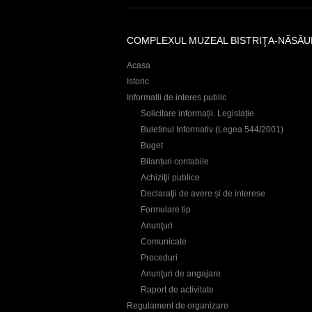
r
e
COMPLEXUL MUZEAL BISTRIŢA-NĂSĂU
Acasa
Istoric
Informatii de interes public
Solicitare informații. Legislație
Buletinul Informativ (Legea 544/2001)
Buget
Bilanțuri contabile
Achiziţii publice
Declaraţii de avere și de interese
Formulare tip
Anunţuri
Comunicate
Proceduri
Anunţuri de angajare
Raport de activitate
Regulament de organizare