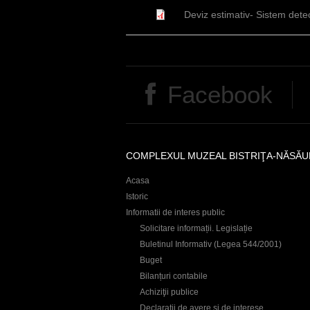
r
Deviz estimativ- Sistem dete
e
Facebook
COMPLEXUL MUZEAL BISTRIŢA-NĂSĂU
Acasa
Istoric
Informatii de interes public
Solicitare informații. Legislație
Buletinul Informativ (Legea 544/2001)
Buget
Bilanțuri contabile
Achiziţii publice
Declaraţii de avere și de interese