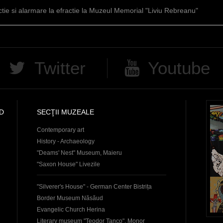
ctie si alarmare la efractie la Muzeul Memorial "Liviu Rebreanu"
Twitter
Youtube
D
SECŢII MUZEALE
Contemporary art
History - Archaeology
"Deams' Nest" Museum, Maieru
"Saxon House" Livezile
"Silverer's House" - German Center Bistrița
Border Museum Năsăud
Evangelic Church Herina
Literary museum "Teodor Tanco", Monor