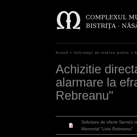
Acasă
»
Informaţii de interes public
»
A
Y
Achizitie direct
o
alarmare la efr
u
a
Rebreanu"
r
e
h
Solicitare de oferte Servicii 
Memorial "Liviu Rebreanu"
e