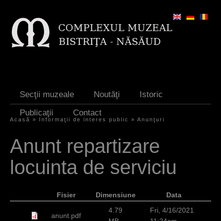
Jump to navigation
Secţii muzeale
Noutăţi
Istoric
Publicaţii
Contact
Acasă
»
Informaţii de interes public
»
Anunţuri
Y
Anunt repartizare
o
locuinta de serviciu
u
a
Fisier
Dimensiune
Data
r
4.79
Fri, 4/16/2021
e
anunt.pdf
MB
11:24am