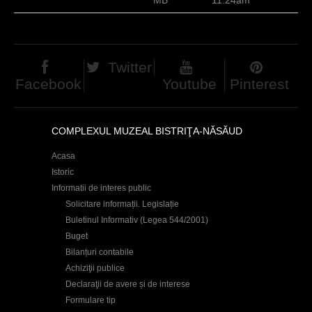
h
e
r
Twitter
e
Facebook
Youtube
Pinterest
COMPLEXUL MUZEAL BISTRIŢA-NĂSĂUD
Acasa
Istoric
Informatii de interes public
Solicitare informații. Legislație
Buletinul Informativ (Legea 544/2001)
Buget
Bilanțuri contabile
Achiziţii publice
Declaraţii de avere și de interese
Formulare tip