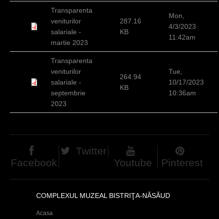
h
Transparenta
Mon,
veniturilor
287.16
e
4/3/2023
salariale -
KB
11:42am
r
martie 2023
e
Transparenta
veniturilor
Tue,
264.94
salariale -
10/17/2023
KB
septembrie
10:36am
2023
Twitter
Facebook
Youtube
Pinterest
COMPLEXUL MUZEAL BISTRIŢA-NĂSĂUD
Acasa