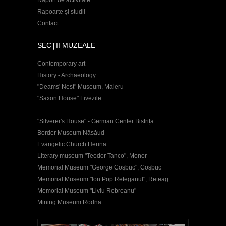
Rapoarte și studii
Contact
SECŢII MUZEALE
Contemporary art
History - Archaeology
"Deams' Nest" Museum, Maieru
"Saxon House" Livezile
"Silverer's House" - German Center Bistrița
Border Museum Năsăud
Evangelic Church Herina
Literary museum "Teodor Tanco", Monor
Memorial Museum "George Coşbuc", Coşbuc
Memorial Museum "Ion Pop Reteganul", Reteag
Memorial Museum "Liviu Rebreanu"
Mining Museum Rodna