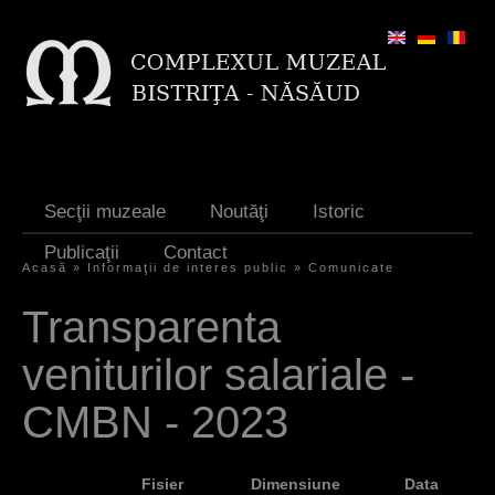
Jump to navigation
Secţii muzeale
Noutăţi
Istoric
Publicaţii
Contact
Acasă
»
Informaţii de interes public
»
Comunicate
Y
Transparenta
o
veniturilor salariale -
u
a
CMBN - 2023
r
e
Fisier
Dimensiune
Data