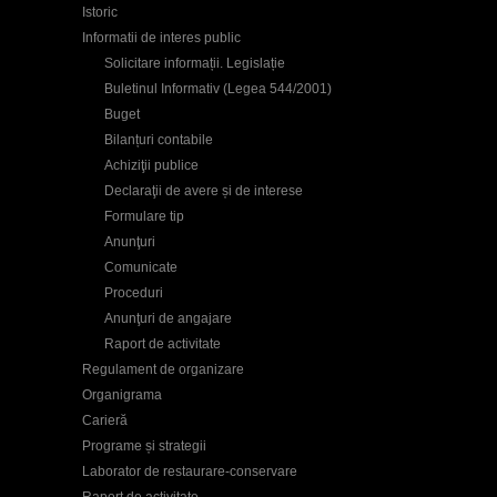
Istoric
Informatii de interes public
Solicitare informații. Legislație
Buletinul Informativ (Legea 544/2001)
Buget
Bilanțuri contabile
Achiziţii publice
Declaraţii de avere și de interese
Formulare tip
Anunţuri
Comunicate
Proceduri
Anunţuri de angajare
Raport de activitate
Regulament de organizare
Organigrama
Carieră
Programe și strategii
Laborator de restaurare-conservare
Raport de activitate