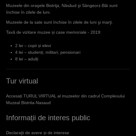
Muzeele din oraşele Bistriţa, Năsăud şi Sângeorz-Băi sunt
închise în zilele de luni.
Muzeele de la sate sunt închise în zilele de luni şi marţi.
Taxă de vizitare muzee și case memoriale - 2019:
2 lei – copii și elevi
4 lei
–
studenți, militari, pensionari
8 lei –
adulți
Tur virtual
Accesați TURUL VIRTUAL al muzeelor din cadrul Complexului
Muzeal Bistrita-Nasaud
Informații de interes public
Declaraţii de avere și de interese