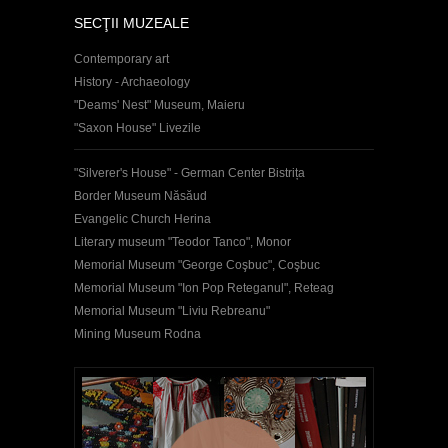
SECŢII MUZEALE
Contemporary art
History - Archaeology
"Deams' Nest" Museum, Maieru
"Saxon House" Livezile
"Silverer's House" - German Center Bistrița
Border Museum Năsăud
Evangelic Church Herina
Literary museum "Teodor Tanco", Monor
Memorial Museum "George Coşbuc", Coşbuc
Memorial Museum "Ion Pop Reteganul", Reteag
Memorial Museum "Liviu Rebreanu"
Mining Museum Rodna