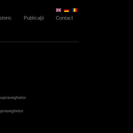
storic
Publicaţii
Contact
 supraveghetor
supraveghetor