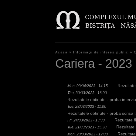
Acasă
»
Informaţii de interes public
»
Y
Cariera - 2023
o
u
Rezultate
Mon, 03/04/2023 - 14:15
a
Thu, 30/03/2023 - 16:00
r
Rezultatele obtinute - proba interv
Tue, 28/03/2023 - 11:00
e
Rezultatele obtinute - proba scrisa
h
Rezultate f
Fri, 24/03/2023 - 13:30
Rezultate 
Tue, 21/03/2023 - 15:30
e
Rezultate
Mon, 20/03/2023 - 12:00