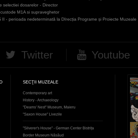
e selectiei dosarelor - Director
 custode M1A si supraveghetor
S II - perioada nedeterminată la DIrecția Programe și Proiecte Muzeale
Twitter
Youtube
D
SECŢII MUZEALE
Contemporary art
History - Archaeology
"Deams' Nest" Museum, Maieru
"Saxon House" Livezile
"Silverer's House" - German Center Bistrița
Border Museum Năsăud