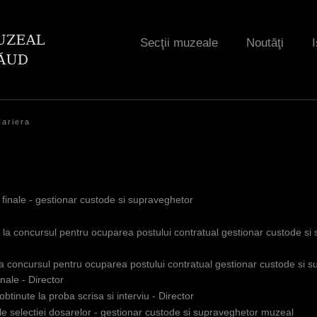
Jump to navigation
Secţii muzeale
Noutăţi
I
Cariera
 finale - gestionar custode si supraveghetor
iu la concursul pentru ocuparea postului contratual gestionar custode si
 la concursul pentru ocuparea postului contratual gestionar custode si 
inale - Director
obtinute la proba scrisa si interviu - Director
le selectiei dosarelor - gestionar custode si supraveghetor muzeal