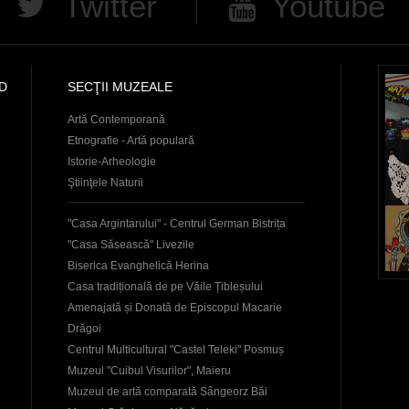
Twitter
Youtube
D
SECŢII MUZEALE
Artă Contemporană
Etnografie - Artă populară
Istorie-Arheologie
Ştiinţele Naturii
"Casa Argintarului" - Centrul German Bistrița
"Casa Săsească" Livezile
Biserica Evanghelică Herina
Casa tradițională de pe Văile Țibleșului
Amenajată și Donată de Episcopul Macarie
Drăgoi
Centrul Multicultural "Castel Teleki" Posmuș
Muzeul "Cuibul Visurilor", Maieru
Muzeul de artă comparată Sângeorz Băi