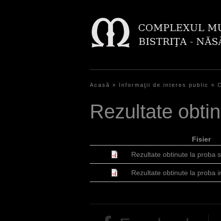
Acasă
»
Informaţii de interes public
»
E
Rezultate obtinu
ş
t
Fisier
i
Rezultate obtinute la proba s
a
Rezultate obtinute la proba in
i
c
i