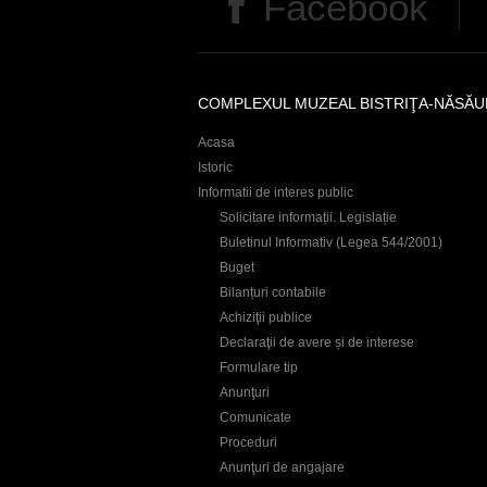
Facebook
COMPLEXUL MUZEAL BISTRIŢA-NĂSĂU
Acasa
Istoric
Informatii de interes public
Solicitare informații. Legislație
Buletinul Informativ (Legea 544/2001)
Buget
Bilanțuri contabile
Achiziţii publice
Declaraţii de avere și de interese
Formulare tip
Anunţuri
Comunicate
Proceduri
Anunţuri de angajare