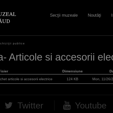
Jump to navigation
Secţii muzeale
Noutăţi
I
chiziţii publice
a- Articole si accesorii ele
Fisier
Dimensiune
D
het articole si accesorii electrice
124 KB
Mon, 11/26/
Twitter
Youtube