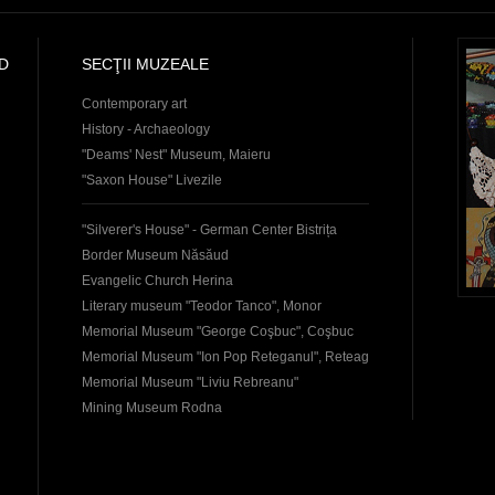
D
SECŢII MUZEALE
Contemporary art
History - Archaeology
"Deams' Nest" Museum, Maieru
"Saxon House" Livezile
"Silverer's House" - German Center Bistrița
Border Museum Năsăud
Evangelic Church Herina
Literary museum "Teodor Tanco", Monor
Memorial Museum "George Coşbuc", Coşbuc
Memorial Museum "Ion Pop Reteganul", Reteag
Memorial Museum "Liviu Rebreanu"
Mining Museum Rodna