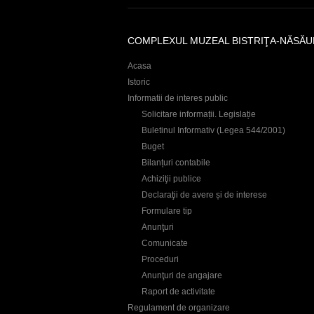
r
e
COMPLEXUL MUZEAL BISTRIŢA-NĂSĂU
Acasa
Istoric
Informatii de interes public
Solicitare informații. Legislație
Buletinul Informativ (Legea 544/2001)
Buget
Bilanțuri contabile
Achiziţii publice
Declaraţii de avere și de interese
Formulare tip
Anunţuri
Comunicate
Proceduri
Anunţuri de angajare
Raport de activitate
Regulament de organizare