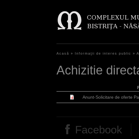
Acasă
»
Informaţii de interes public
»
A
Y
Achizitie direct
o
u
a
Anunt-Solicitare de oferte Pac
r
e
h
Facebook
e