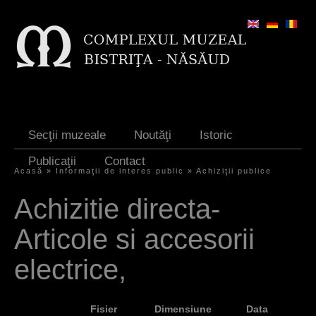
Jump to navigation
Secţii muzeale
Noutăţi
Istoric
Publicaţii
Contact
Acasă
»
Informaţii de interes public
»
Achiziţii publice
Y
Achizitie directa-
o
Articole si accesorii
u
a
electrice,
r
e
Fisier
Dimensiune
Data