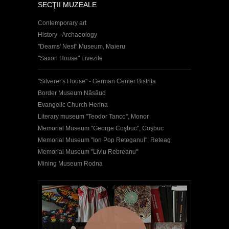
SECŢII MUZEALE
Contemporary art
History - Archaeology
"Deams' Nest" Museum, Maieru
"Saxon House" Livezile
"Silverer's House" - German Center Bistrița
Border Museum Năsăud
Evangelic Church Herina
Literary museum "Teodor Tanco", Monor
Memorial Museum "George Coşbuc", Coşbuc
Memorial Museum "Ion Pop Reteganul", Reteag
Memorial Museum "Liviu Rebreanu"
Mining Museum Rodna