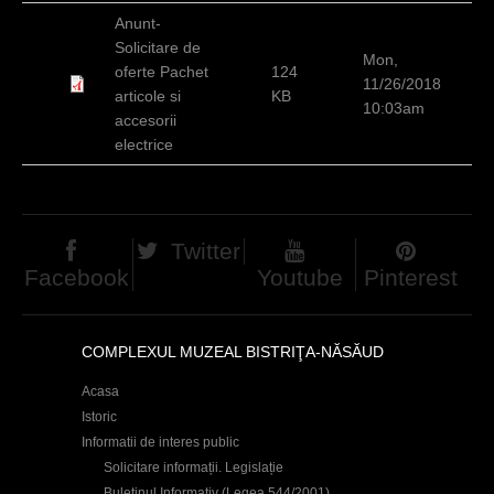
h
Anunt-
Solicitare de
e
Mon,
oferte Pachet
124
11/26/2018
r
articole si
KB
10:03am
accesorii
e
electrice
Twitter
Facebook
Youtube
Pinterest
COMPLEXUL MUZEAL BISTRIŢA-NĂSĂUD
Acasa
Istoric
Informatii de interes public
Solicitare informații. Legislație
Buletinul Informativ (Legea 544/2001)