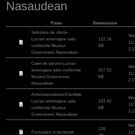
Nasaudean
h
e
Fisier
Dimensiune
r
Solicitare de oferte-
e
We
Lucrari amenajare sala
122.16
11/
conferinte Muzeul
KB
2:
Graniceresc Nasaudean
Caiet de sarcini-Lucrari
We
amenajare sala conferinte
207.52
11/
Muzeul Graniceresc
KB
2:
Nasaudean
Antemasuratoare/Cantitati
We
Lucrari amenajare sala
103.42
11/
conferinte Muzeul
KB
2:
Graniceresc Nasaudean
We
128
Formulare si declaratii
11/