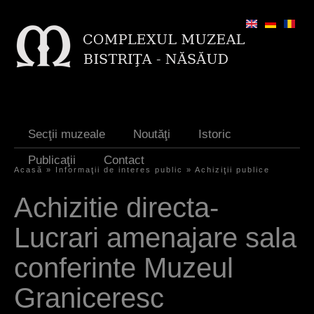
Jump to navigation
Secţii muzeale
Noutăţi
Istoric
Publicaţii
Contact
Acasă
»
Informaţii de interes public
»
Achiziţii publice
Y
Achizitie directa-
o
Lucrari amenajare sala
u
a
conferinte Muzeul
r
Graniceresc
e