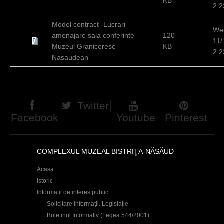
KB
2:
Model contract -Lucrari
We
amenajare sala conferinte
120
11/
Muzeul Graniceresc
KB
2:
Nasaudean
Twitter
Facebook
Youtube
Pinterest
COMPLEXUL MUZEAL BISTRIŢA-NĂSĂUD
Acasa
Istoric
Informatii de interes public
Solicitare informații. Legislație
Buletinul Informativ (Legea 544/2001)