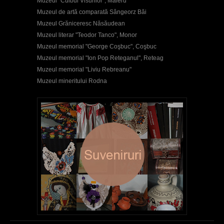
Muzeul "Cuibul Visurilor", Maieru
Muzeul de artă comparată Sângeorz Băi
Muzeul Grăniceresc Năsăudean
Muzeul literar "Teodor Tanco", Monor
Muzeul memorial "George Coşbuc", Coşbuc
Muzeul memorial "Ion Pop Reteganul", Reteag
Muzeul memorial "Liviu Rebreanu"
Muzeul mineritului Rodna