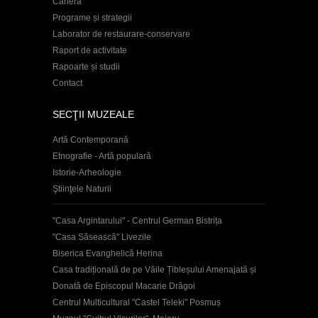
Carieră
Programe și strategii
Laborator de restaurare-conservare
Raport de activitate
Rapoarte și studii
Contact
SECŢII MUZEALE
Artă Contemporană
Etnografie - Artă populară
Istorie-Arheologie
Ştiinţele Naturii
"Casa Argintarului" - Centrul German Bistrița
"Casa Săsească" Livezile
Biserica Evanghelică Herina
Casa tradițională de pe Văile Țibleșului Amenajată și
Donată de Episcopul Macarie Drăgoi
Centrul Multicultural "Castel Teleki" Posmuș