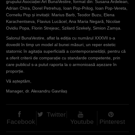
grupului Asociației Art BunaVestire, format din: Susana Ardelean,
c
Adrian Chira, Dorel Petrehuș, Ioan Pop-Prilog, Ioan Pop-Vereta,
i
Corneliu Pop și invitații: Marius Barb, Teodor Buzu, Elena
Karachentseva, Flavius Lucăcel, Ana Maria Negară, Nicolae
Ovidiu Popa, Florin Strejeac, Szilard Szekely, Simion Zamșa.
Salonul BunaVestire, aflat la ediția cu numărul XXXVII s-a
dovedit în timp un model al bunei măsuri, un reper estetic
statornic în agitația superficială a contemporaneității, pentru că
a oferit criterii de comparație cu standarde competente, prin
care publicul s-a putut raporta la o armonioasă așezare în
proporție.
Vă așteptăm,
Manager, dr. Alexandru Gavrilaș
Twitter
Facebook
Youtube
Pinterest