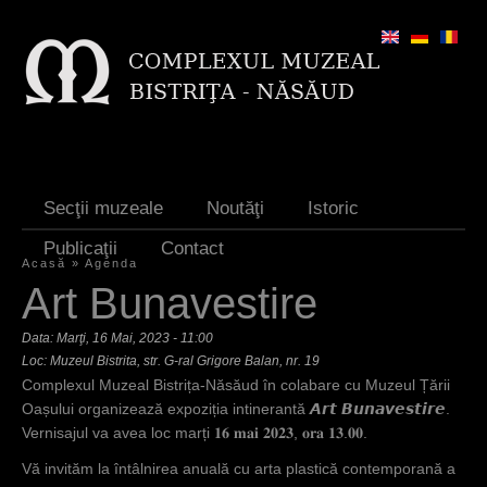
Jump to navigation
Secţii muzeale
Noutăţi
Istoric
Publicaţii
Contact
Acasă
»
Agenda
E
Art Bunavestire
ş
Data:
Marţi, 16 Mai, 2023 - 11:00
t
Loc: Muzeul Bistrita, str. G-ral Grigore Balan, nr. 19
Complexul Muzeal Bistrița-Năsăud în colabare cu Muzeul Țării
i
Oașului organizează expoziția intinerantă 𝘼𝙧𝙩 𝘽𝙪𝙣𝙖𝙫𝙚𝙨𝙩𝙞𝙧𝙚.
a
Vernisajul va avea loc marți 𝟏𝟔 𝐦𝐚𝐢 𝟐𝟎𝟐𝟑, 𝐨𝐫𝐚 𝟏𝟑.𝟎𝟎.
i
Vă invităm la întâlnirea anuală cu arta plastică contemporană a