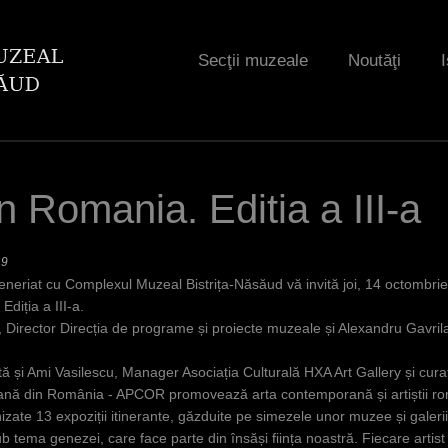
Jump to navigation
Secţii muzeale
Noutăţi
I
in Romania. Editia a III-a
19
eneriat cu Complexul Muzeal Bistrița-Năsăud vă invită joi, 14 octombrie 
diția a III-a.
, Director Direcția de programe și proiecte muzeale și Alexandru Gavri
artă și Ami Vasilescu, Manager Asociația Culturală HXA Art Gallery și curat
rană din România - APCOR promovează arta contemporană și artiștii româ
nizate 13 expoziții itinerante, găzduite pe simezele unor muzee și galeri
i sub tema genezei, care face parte din însăși ființa noastră. Fiecare artist