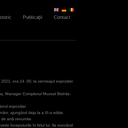
storic
Publicaţii
Contact
2021, ora 14. 00, la vernisajul expoziției
laș, Manager Complexul Muzeal Bistrița-
orul expoziției
ni, ajungând deja la a III-a ediție.
i de artă renumite.
 vede începuturile în felul lui, fie evocând