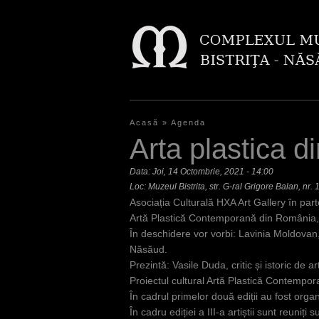
Acasă
»
Agenda
E
Arta plastica d
ş
Data:
Joi, 14 Octombrie, 2021 - 14:00
t
Loc: Muzeul Bistrita, str. G-ral Grigore Balan, nr. 
Asociația Culturală HXA Art Gallery în part
i
Artă Plastică Contemporană din România, E
a
În deschidere vor vorbi: Lavinia Moldovan
Năsăud.
i
Prezintă: Vasile Duda, critic și istoric de 
c
Proiectul cultural Artă Plastică Contempo
În cadrul primelor două ediții au fost orga
i
În cadru ediției a III-a artiștii sunt reuniț