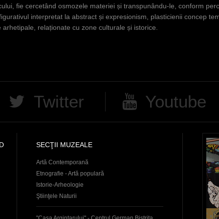
ricului, fie cercetând osmozele materiei și transpunându-le, conform perce
a figurativul interpretat la abstract și expresionism, plasticienii concep t
 arhetipale, relaționate cu zone culturale și istorice.
Twitter
Youtube
D
SECŢII MUZEALE
Artă Contemporană
Etnografie - Artă populară
Istorie-Arheologie
Ştiinţele Naturii
"Casa Argintarului" - Centrul German Bistrița