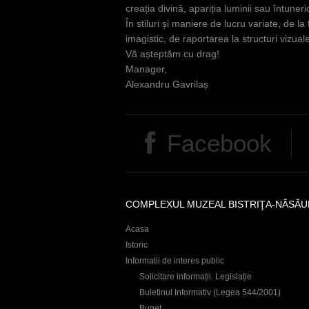
creația divină, apariția luminii sau întune
În stiluri și maniere de lucru variate, de l
imagistic, de raportarea la structuri vizuale
Vă așteptăm cu drag!
Manager,
Alexandru Gavrilaș
Facebook
COMPLEXUL MUZEAL BISTRIŢA-NĂSĂU
Acasa
Istoric
Informatii de interes public
Solicitare informații. Legislație
Buletinul Informativ (Legea 544/2001)
Buget