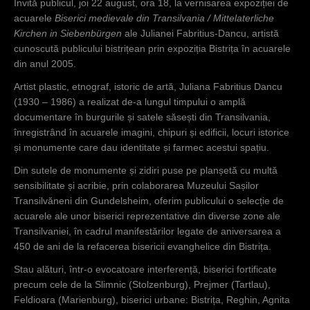
Invită publicul, joi 22 august, ora 18, la vernisarea expoziției de
c
acuarele
Biserici medievale din Transilvania / Mittelaterliche
Kirchen in Siebenbürgen
ale Julianei Fabritius-Dancu, artistă
i
cunoscută publicului bistrițean prin expoziția Bistrița în acuarele
din anul 2005.
Artist plastic, etnograf, istoric de artă, Juliana Fabritius Dancu
(1930 – 1986) a realizat de-a lungul timpului o amplă
documentare în burgurile și satele săsești din Transilvania,
înregistrând în acuarele imagini, chipuri și edificii, locuri istorice
și monumente care dau identitate și farmec acestui spațiu.
Din sutele de monumente și zidiri puse pe planșetă cu multă
sensibilitate și acribie, prin colaborarea Muzeului Sașilor
Transilvăneni din Gundelsheim, oferim publicului o selecție de
acuarele ale unor biserici reprezentative din diverse zone ale
Transilvaniei, în cadrul manifestărilor legate de aniversarea a
450 de ani de la refacerea bisericii evanghelice din Bistrița.
Stau alături, într-o evocatoare interferență, biserici fortificate
precum cele de la Slimnic (Stolzenburg), Prejmer (Tartlau),
Feldioara (Marienburg), biserici urbane: Bistrița, Reghin, Agnita