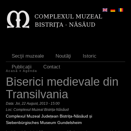
Jump to navigation
Secţii muzeale
Noutăţi
Istoric
Publicaţii
Contact
Acasă
»
Agenda
E
Biserici medievale din
ş
Transilvania
t
Data:
Joi, 22 August, 2013 - 15:00
i
Loc: Complexul Muzeal Bistrița-Năsăud
a
Complexul Muzeal Județean Bistrița-Năsăud și
Siebenbürgisches Museum Gundelsheim
i