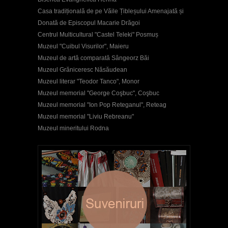
Casa tradițională de pe Văile Țibleșului Amenajată și
Donată de Episcopul Macarie Drăgoi
Centrul Multicultural "Castel Teleki" Posmuș
Muzeul "Cuibul Visurilor", Maieru
Muzeul de artă comparată Sângeorz Băi
Muzeul Grăniceresc Năsăudean
Muzeul literar "Teodor Tanco", Monor
Muzeul memorial "George Coşbuc", Coşbuc
Muzeul memorial "Ion Pop Reteganul", Reteag
Muzeul memorial "Liviu Rebreanu"
Muzeul mineritului Rodna