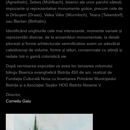
(Agnetheln), Sebeș (Mühlbach), biserici ale unor parohii sătești,
impozante și reprezentative monumente gotice, precum cele de
la Drăușeni (Draas), Valea Viilor (Wurmloch), Teaca (Tekendorf),
sau Biertan (Birthälm).
Identificând unghiurile cele mai interesante, momente variate și
reprezentări diverse, de la ansambluri monumentale, la detalii
pitorești și forme arhitecturale semnificative avem un adevărat
caleidoscop de volume, forme și stiluri, consemnate cu știință și
redate într-o gamă coloristică vie.
După vernisarea expoziției va avea loc lansarea volumului
bilingv Biserica evanghelică Bistrița 450 de ani, realizat de
Fundația Culturală Nosa cu finanțarea Primăriei Municipiului
Bistrița și a Asociației Sașilor HOG Bistritz-Nosene.V.
Director,
Corneliu Gaiu