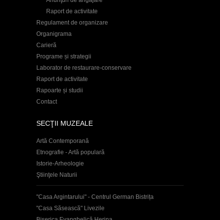
Anunţuri de angajare
Raport de activitate
Regulament de organizare
Organigrama
Carieră
Programe și strategii
Laborator de restaurare-conservare
Raport de activitate
Rapoarte și studii
Contact
SECŢII MUZEALE
Artă Contemporană
Etnografie - Artă populară
Istorie-Arheologie
Ştiinţele Naturii
"Casa Argintarului" - Centrul German Bistrița
"Casa Săsească" Livezile
Biserica Evanghelică Herina