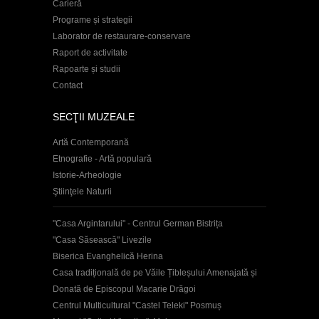
Carieră
Programe și strategii
Laborator de restaurare-conservare
Raport de activitate
Rapoarte și studii
Contact
SECŢII MUZEALE
Artă Contemporană
Etnografie - Artă populară
Istorie-Arheologie
Ştiinţele Naturii
"Casa Argintarului" - Centrul German Bistrița
"Casa Săsească" Livezile
Biserica Evanghelică Herina
Casa tradițională de pe Văile Țibleșului Amenajată și
Donată de Episcopul Macarie Drăgoi
Centrul Multicultural "Castel Teleki" Posmuș