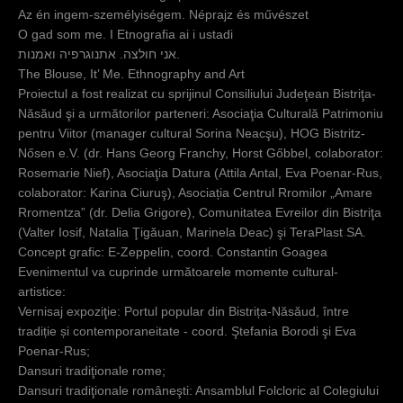
c
Az én ingem-személyiségem. Néprajz és művészet
O gad som me. I Etnografia ai i ustadi
i
אני חולצה. אתנוגרפיה ואמנות.
The Blouse, It’ Me. Ethnography and Art
Proiectul a fost realizat cu sprijinul Consiliului Judeţean Bistriţa-
Năsăud şi a următorilor parteneri: Asociaţia Culturală Patrimoniu
pentru Viitor (manager cultural Sorina Neacşu), HOG Bistritz-
Nősen e.V. (dr. Hans Georg Franchy, Horst Gőbbel, colaborator:
Rosemarie Nief), Asociaţia Datura (Attila Antal, Eva Poenar-Rus,
colaborator: Karina Ciuruş), Asociația Centrul Rromilor „Amare
Rromentza” (dr. Delia Grigore), Comunitatea Evreilor din Bistriţa
(Valter Iosif, Natalia Ţigăuan, Marinela Deac) şi TeraPlast SA.
Concept grafic: E-Zeppelin, coord. Constantin Goagea
Evenimentul va cuprinde următoarele momente cultural-
artistice:
Vernisaj expoziţie: Portul popular din Bistrița-Năsăud, între
tradiție și contemporaneitate - coord. Ştefania Borodi şi Eva
Poenar-Rus;
Dansuri tradiţionale rome;
Dansuri tradiţionale româneşti: Ansamblul Folcloric al Colegiului