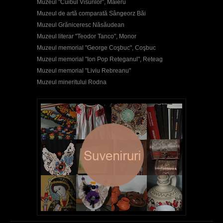
Muzeul "Cuibul Visurilor", Maieru
Muzeul de artă comparată Sângeorz Băi
Muzeul Grăniceresc Năsăudean
Muzeul literar "Teodor Tanco", Monor
Muzeul memorial "George Coşbuc", Coşbuc
Muzeul memorial "Ion Pop Reteganul", Reteag
Muzeul memorial "Liviu Rebreanu"
Muzeul mineritului Rodna