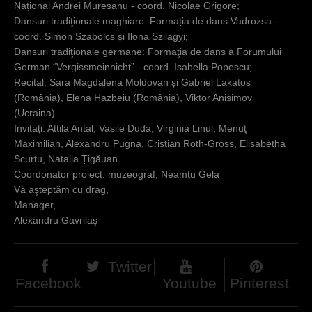
Național Andrei Mureșanu - coord. Nicolae Grigore;
Dansuri tradiţionale maghiare: Formația de dans Vadrozsa -
coord. Simon Szabolcs și Ilona Szilagyi;
Dansuri tradiţionale germane: Formaţia de dans a Forumului
German “Vergissmeinnicht” - coord. Isabella Popescu;
Recital: Sara Magdalena Moldovan și Gabriel Lakatos
(România), Elena Hazbeiu (România), Viktor Anisimov
(Ucraina).
Invitaţi: Attila Antal, Vasile Duda, Virginia Linul, Menuţ
Maximilian, Alexandru Pugna, Cristian Roth-Gross, Elisabetha
Scurtu, Natalia Țigăuan.
Coordonator proiect: muzeograf, Neamțu Gela
Vă aşteptăm cu drag,
Manager,
Alexandru Gavrilaş
Twitter
Facebook
Youtube
Pinterest