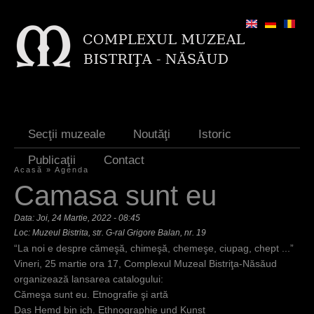
Jump to navigation
Secţii muzeale
Noutăţi
Istoric
Publicaţii
Contact
Acasă
»
Agenda
E
Camasa sunt eu
ş
Data:
Joi, 24 Martie, 2022 - 08:45
t
Loc: Muzeul Bistrita, str. G-ral Grigore Balan, nr. 19
“La noi e despre cămeşă, chimeşă, chemeşe, ciupag, chept ...”
i
Vineri, 25 martie ora 17, Complexul Muzeal Bistriţa-Năsăud
a
organizează lansarea catalogului:
Cămeşa sunt eu. Etnografie şi artă
i
Das Hemd bin ich. Ethnographie und Kunst