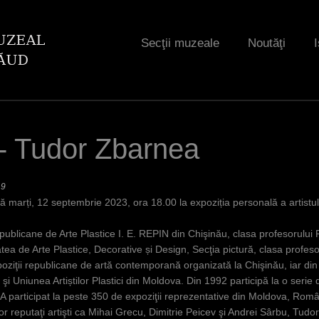
Jump to navigation
Secţii muzeale
Noutăţi
I
 - Tudor Zbarnea
19
arți, 12 septembrie 2023, ora 18.00 la expoziția personală a artistului 𝗧
ublicane de Arte Plastice I. E. REPIN din Chişinău, clasa profesorului Pe
a de Arte Plastice, Decorative și Design, Secţia pictură, clasa profeso
ziţii republicane de artă contemporană organizată la Chişinău, iar din
i şi Uniunea Artiștilor Plastici din Moldova. Din 1992 participă la o serie 
 A participat la peste 350 de expoziţii reprezentative din Moldova, Româ
r reputaţi artişti ca Mihai Grecu, Dimitrie Peicev şi Andrei Sârbu, Tudo