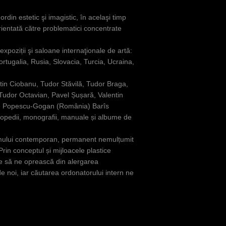
ordin estetic şi imagistic, în acelaşi timp
rientată către problematici concentrate
xpoziții şi saloane internaţionale de artă:
rtugalia, Rusia, Slovacia, Turcia, Ucraina,
stantin Ciobanu, Tudor Stăvilă, Tudor Braga,
Tudor Octavian, Pavel Șușară, Valentin
tre Popescu-Gogan (România) Barîs
iclopedii, monografii, manuale și albume de
 omului contemporan, permanent nemulțumit
Prin conceptul și mijloacele plastice
are să ne oprească din alergarea
de noi, iar căutarea ordonatorului intern ne