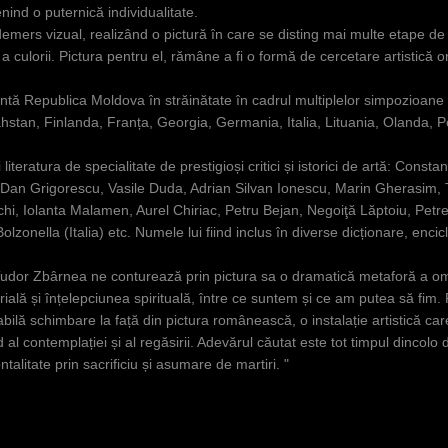
venind o puternică individualitate.
l demers vizual, realizând o pictură în care se disting mai multe etape de 
 culorii. Pictura pentru el, rămâne a fi o formă de cercetare artistică o
zintă Republica Moldova în străinătate în cadrul multiplelor simpozioane e
hstan, Finlanda, Franța, Georgia, Germania, Italia, Lituania, Olanda, Po
 literatura de specialitate de prestigioși critici și istorici de artă: Con
Dan Grigorescu, Vasile Duda, Adrian Silvan Ionescu, Marin Gherasim, 
hi, Iolanta Malamen, Aurel Chiriac, Petru Bejan, Negoiţă Lăptoiu, Pe
olzonella (Italia) etc. Numele lui fiind inclus în diverse dicționare, enc
, "Tudor Zbârnea ne conturează prin pictura sa o dramatică metaforă a
terială și înțelepciunea spirituală, între ce suntem și ce am putea să fim. 
abilă schimbare la față din pictura românească, o instalație artistică c
al contemplației și al regăsirii. Adevărul căutat este tot timpul dincolo 
talitate prin sacrificiu și asumare de martiri. "