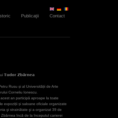
storic
Publicaţii
Contact
𝗱𝗼𝗿 𝗭𝗯𝗮̂𝗿𝗻𝗲𝗮
tru Rusu și al Universității de Arte
rului Corneliu Ionescu.
 acest an participă aproape la toate
de expoziții și saloane oficiale organizate
nia şi strainătate şi a organizat 39 de
r Zbârnea încă de la începutul carierei