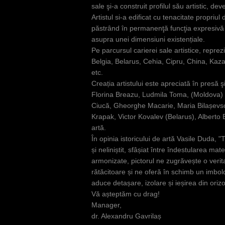
sale şi-a construit profilul său artistic, de
Artistul si-a edificat cu tenacitate propriu
păstrând în permanenţă funcţia expresivă a
asupra unei dimensiuni existențiale.
Pe parcursul carierei sale artistice, repre
Belgia, Belarus, Cehia, Cipru, China, Kaza
etc.
Creația artistului este apreciată în presă şi
Florina Breazu, Ludmila Toma, (Moldova) 
Ciucă, Gheorghe Macarie, Maria Bilașevsc
Krapak, Victor Kovalev (Belarus), Alberto B
artă.
În opinia istoricului de artă Vasile Duda
și neliniștit, sfâșiat între îndestularea ma
armonizate, pictorul ne zugrăvește o verit
rătăcitoare și ne oferă în schimb un imbold 
aduce detașare, izolare și ieșirea din orizon
Vă așteptăm cu drag!
Manager,
dr. Alexandru Gavrilaș