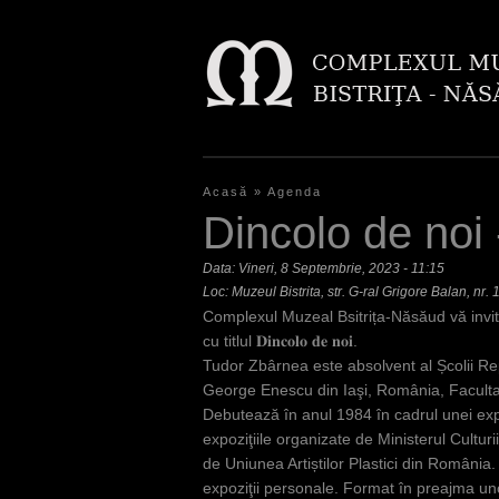
Acasă
»
Agenda
E
Dincolo de noi
ş
Data:
Vineri, 8 Septembrie, 2023 - 11:15
t
Loc: Muzeul Bistrita, str. G-ral Grigore Balan, nr. 
Complexul Muzeal Bsitrița-Năsăud vă invită m
i
cu titlul 𝐃𝐢𝐧𝐜𝐨𝐥𝐨 𝐝𝐞 𝐧𝐨𝐢.
a
Tudor Zbârnea este absolvent al Școlii Rep
George Enescu din Iaşi, România, Facultate
i
Debutează în anul 1984 în cadrul unei expo
c
expoziţiile organizate de Ministerul Culturi
de Uniunea Artiștilor Plastici din România.
i
expoziţii personale. Format în preajma uno