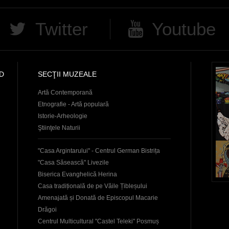
Twitter
Youtube
D
SECŢII MUZEALE
Artă Contemporană
Etnografie - Artă populară
Istorie-Arheologie
Ştiinţele Naturii
"Casa Argintarului" - Centrul German Bistrița
"Casa Săsească" Livezile
Biserica Evanghelică Herina
Casa tradițională de pe Văile Țibleșului
Amenajată și Donată de Episcopul Macarie
Drăgoi
Centrul Multicultural "Castel Teleki" Posmuș