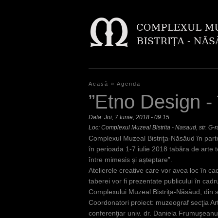
Acasă
»
Agenda
E
”Etno Design - 
ş
Data:
Joi, 7 Iunie, 2018 - 09:15
t
Loc: Complexul Muzeal Bistrita - Nasaud, str. G-r
Complexul Muzeal Bistriţa-Năsăud în parte
i
în perioada 1-7 iulie 2018 tabăra de arte t
a
între mimesis și așteptare”.
Atelierele creative care vor avea loc în ca
i
taberei vor fi prezentate publicului în cadr
c
Complexului Muzeal Bistriţa-Năsăud, din st
Coordonatori proiect: muzeograf secţia Ar
i
conferenţiar univ. dr. Daniela Frumuşeanu; 