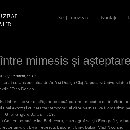
Jump to navigation
Secţii muzeale
Noutăţi
I
între mimesis și așteptare
al Grigore Balan, nr. 19
neriat cu Universitatea de Artă şi Design Cluj-Napoca şi Universitatea 
extile ”Etno Design -
drul taberei se vor desfăşura pe două paliere: procedee de împâslire a l
ul unei expoziţii cu caracter temporar, al cărei vernisaj va fi organizat pe
r. G-ral Grigore Balan, nr. 19.
tă Contemporană, Alina Berbecaru; muzeograf secţia Etnografie, Mihaela
lector univ. dr. Livia Petrescu; Laborant Univ. Bulgăr Vlad Nicolaie.