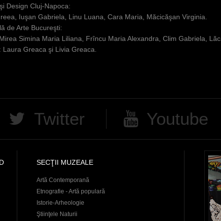
ă şi Design Cluj-Napoca:
reea, Iuşan Gabriela, Linu Luana, Cara Maria, Măcicăşan Virginia.
lă de Arte Bucureşti:
irea Simina Maria Liliana, Frîncu Maria Alexandra, Clim Gabriela, Lăcă
: Laura Greaca şi Livia Greaca.
Twitter
Youtube
D
SECŢII MUZEALE
Artă Contemporană
Etnografie - Artă populară
Istorie-Arheologie
Ştiinţele Naturii