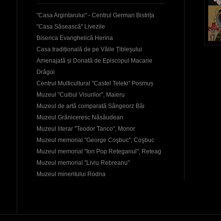
"Casa Argintarului" - Centrul German Bistrița
"Casa Săsească" Livezile
Biserica Evanghelică Herina
Casa tradițională de pe Văile Țibleșului
Amenajată și Donată de Episcopul Macarie
Drăgoi
Centrul Multicultural "Castel Teleki" Posmuș
Muzeul "Cuibul Visurilor", Maieru
Muzeul de artă comparată Sângeorz Băi
Muzeul Grăniceresc Năsăudean
Muzeul literar "Teodor Tanco", Monor
Muzeul memorial "George Coşbuc", Coşbuc
Muzeul memorial "Ion Pop Reteganul", Reteag
Muzeul memorial "Liviu Rebreanu"
Muzeul mineritului Rodna