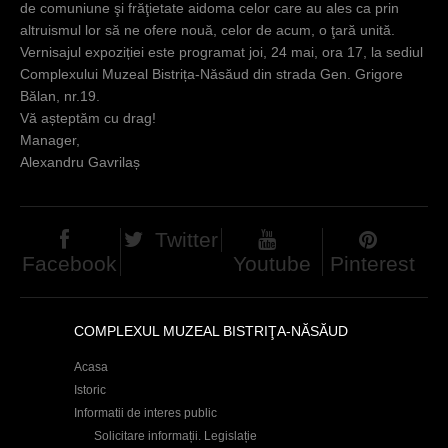
de comuniune şi frăţietate aidoma celor care au ales ca prin
altruismul lor să ne ofere nouă, celor de acum, o ţară unită.
Vernisajul expoziției este programat joi, 24 mai, ora 17, la sediul
Complexului Muzeal Bistrița-Năsăud din strada Gen. Grigore
Bălan, nr.19.
Vă așteptăm cu drag!
Manager,
Alexandru Gavrilaș
Twitter
Facebook
Youtube
Pinterest
COMPLEXUL MUZEAL BISTRIŢA-NĂSĂUD
Acasa
Istoric
Informatii de interes public
Solicitare informații. Legislație