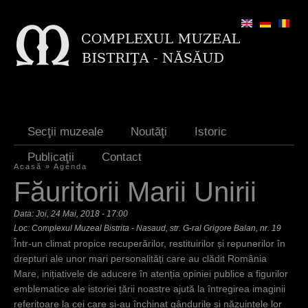
Jump to navigation
Secţii muzeale
Noutăţi
Istoric
Publicaţii
Contact
Acasă
»
Agenda
E
Făuritorii Marii Unirii
ş
Data:
Joi, 24 Mai, 2018 - 17:00
t
Loc: Complexul Muzeal Bistrita - Nasaud, str. G-ral Grigore Balan, nr. 19
Într-un climat propice recuperărilor, restituirilor și repunerilor în
i
drepturi ale unor mari personalități care au clădit România
a
Mare, inițiativele de aducere în atenția opiniei publice a figurilor
emblematice ale istoriei țării noastre ajută la întregirea imaginii
i
referitoare la cei care și-au închinat gândurile și năzuințele lor