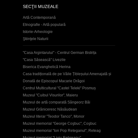
SECŢII MUZEALE
Artă Contemporană
Etnografie - Artă populară
Istorie-Arheologie
Ştiinţele Naturii
"Casa Argintarului" - Centrul German Bistrița
"Casa Săsească" Livezile
Biserica Evanghelică Herina
Casa tradițională de pe Văile Țibleșului Amenajată și
Donată de Episcopul Macarie Drăgoi
Centrul Multicultural "Castel Teleki" Posmuș
Muzeul "Cuibul Visurilor", Maieru
Muzeul de artă comparată Sângeorz Băi
Muzeul Grăniceresc Năsăudean
Muzeul literar "Teodor Tanco", Monor
Muzeul memorial "George Coşbuc", Coşbuc
Muzeul memorial "Ion Pop Reteganul", Reteag
Muzeul memorial "Liviu Rebreanu"