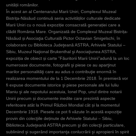
c
unității românilor.
În acest an al Centenarului Marii Uniri, Compl
exul Muzeal
i
Bistrița-Năsăud continuă seria activităților culturale dedicate
Marii Uniri cu o nouă expoziție consacrată generației care a
clădit România Mare. Organizată de Complexul Muzeal Bistrița-
Năsăud și Asociaţia Culturală Pictor Octavian Smigelschi, în
colaborare cu Biblioteca Judeţeană ASTRA, Arhivele Statului –
Sibiu, Muzeul Naţional Brukenthal şi Asociaţiunea ASTRA,
expoziția de obiect și carte ”Făuritorii Marii Unirii”adună la un loc
numeroase documente, fotografii şi piese ce au aparţinut
marilor personalităţi care au adus o contribuţie enormă în
realizarea momentului de la 1 Decembrie 2018. În premieră vor
fi expuse documente istorice şi piese personale ale lui Iuliu
Maniu şi ale nepotului acestuia, Ionel Pop, unul dintre notarii
Unirii precum și documente inedite care prezintă aspecte
referitoare atât la Primul Război Mondial cât și la momentul
Decembrie 1918. Piesele ce pot fi văzute în acestă expoziţie
provin din colecţiile deținute de Arhivele Statului – Sibiu,
Biblioteca Judeţeană ASTRA precum şi din colecţii particulare,
subliniind şi sugerând importanţa conlucrării şi apropierii în spirit