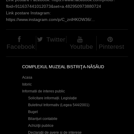
fbid=911637441012073&set=a.482950973880724
Link postare Instagram:
https://www.instagram.com/p/C_znlHKOW36/...
Twitter
Facebook
Youtube
Pinterest
COMPLEXUL MUZEAL BISTRIŢA-NĂSĂUD
Acasa
Istoric
Informatii de interes public
Solicitare informații. Legislație
Buletinul Informativ (Legea 544/2001)
Buget
Bilanțuri contabile
Achiziţii publice
Declaraţii de avere și de interese