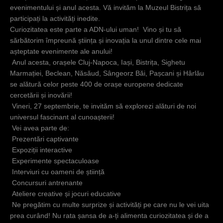
c
evenimentului și anul acesta. Vă invităm la Muzeul Bistrița să
participați la activități inedite.
i
Curiozitatea este parte a ADN-ului uman! Vino și tu să
sărbătorim împreună știința și inovația la unul dintre cele mai
așteptate evenimente ale anului!
Anul acesta, orașele Cluj-Napoca, Iași, Bistrița, Sighetu
Marmației, Beclean, Năsăud, Sângeorz Băi, Pașcani și Hârlău
se alătură celor peste 400 de orașe europene dedicate
cercetării și inovării!
Vineri, 27 septembrie, te invităm să explorezi alături de noi
universul fascinant al cunoașterii!
Vei avea parte de:
Prezentări captivante
Expoziții interactive
Experimente spectaculoase
Interviuri cu oameni de știință
Concursuri antrenante
Ateliere creative și jocuri educative
Ne pregătim cu multe surprize și activități pe care nu le vei uita
prea curând! Nu rata șansa de a-ți alimenta curiozitatea și de a