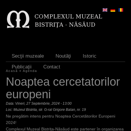
Jump to navigation
Secţii muzeale
Noutăţi
Istoric
Publicaţii
Contact
Acasă
»
Agenda
E
Noaptea cercetatorilor
ş
europeni
t
Data:
Vineri, 27 Septembrie, 2024 - 13:00
i
Loc: Muzeul Bistrita, str. G-ral Grigore Balan, nr. 19
a
Ne pregătim intens pentru Noaptea Cercetătorilor Europeni
2024!
i
Complexul Muzeal Bistrița-Năsăud este partener în organizarea