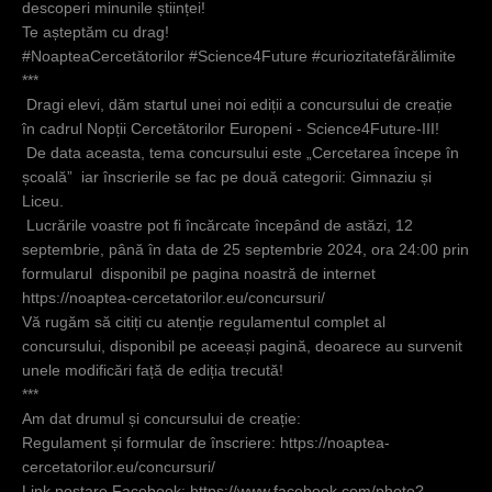
descoperi minunile științei!
Te așteptăm cu drag!
#NoapteaCercetătorilor
#Science4Future
#curiozitatefărălimite
***
Dragi elevi, dăm startul unei noi ediții a concursului de creație
în cadrul Nopții Cercetătorilor Europeni - Science4Future-III!
De data aceasta, tema concursului este „Cercetarea începe în
școală” iar înscrierile se fac pe două categorii: Gimnaziu și
Liceu.
Lucrările voastre pot fi încărcate începând de astăzi, 12
septembrie, până în data de 25 septembrie 2024, ora 24:00 prin
formularul disponibil pe pagina noastră de internet
https://noaptea-cercetatorilor.eu/concursuri/
Vă rugăm să citiți cu atenție regulamentul complet al
concursului, disponibil pe aceeași pagină, deoarece au survenit
unele modificări față de ediția trecută!
***
Am dat drumul și concursului de creație:
Regulament și formular de înscriere:
https://noaptea-
cercetatorilor.eu/concursuri/
Link postare Facebook:
https://www.facebook.com/photo?