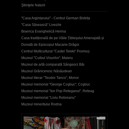
Ştiinţele Naturii
"Casa Argintarului" - Centrul German Bistrița
"Casa Săsească" Livezile
Biserica Evanghelică Herina
Casa tradițională de pe Văile Țibleșului Amenajată și
Donată de Episcopul Macarie Drăgoi
Centrul Multicultural "Castel Teleki" Posmuș
Muzeul "Cuibul Visurilor", Maieru
Muzeul de artă comparată Sângeorz Băi
Muzeul Grăniceresc Năsăudean
Muzeul literar "Teodor Tanco", Monor
Muzeul memorial "George Coşbuc", Coşbuc
Muzeul memorial "Ion Pop Reteganul", Reteag
Muzeul memorial "Liviu Rebreanu"
Muzeul mineritului Rodna