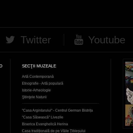
Twitter
Youtube
D
SECŢII MUZEALE
Artă Contemporană
Etnografie - Artă populară
Istorie-Arheologie
Ştiinţele Naturii
"Casa Argintarului" - Centrul German Bistrița
"Casa Săsească" Livezile
Biserica Evanghelică Herina
Casa tradițională de pe Văile Țibleșului