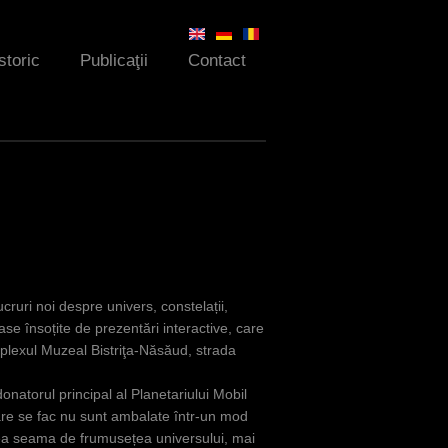
storic
Publicaţii
Contact
cruri noi despre univers, constelații,
oase însoțite de prezentări interactive, care
mplexul Muzeal Bistriţa-Năsăud, strada
donatorul principal al Planetariului Mobil
care se fac nu sunt ambalate într-un mod
i dea seama de frumusețea universului, mai