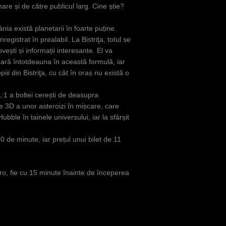
are și de către publicul larg. Cine știe?
nia există planetarii în foarte puține
registrat în prealabil. La Bistriţa, totul se
ști și informații interesante. El va
oară întotdeauna în această formulă, iar
i din Bistriţa, cu cât în oraș nu există o
ă 1:1 a boltei cerești de deasupra
ecție 3D a unor asteroizi în mișcare, care
bble în tainele universului, iar la sfârșit
0 de minute, iar prețul unui bilet de 11
ro
, fie cu 15 minute înainte de începerea