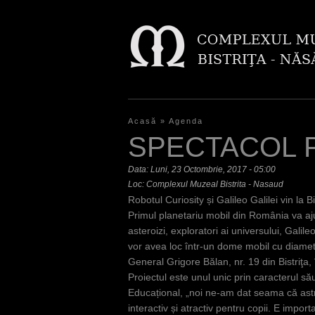
Acasă
»
Agenda
E
SPECTACOL 
ş
Data:
Luni, 23 Octombrie, 2017 - 05:00
t
Loc: Complexul Muzeal Bistrita - Nasaud
Robotul Curiosity și Galileo Galilei vin la 
i
Primul planetariu mobil din România va ajung
a
asteroizi, exploratori ai universului, Galile
vor avea loc într-un dome mobil cu diametr
i
General Grigore Bălan, nr. 19 din Bistriţa, 
c
Proiectul este unul unic prin caracterul său
Educațional, „noi ne-am dat seama că astro
i
interactiv și atractiv pentru copii. E impo