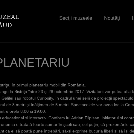
Jump to navigation
Secţii muzeale
Noutăţi
I
PLANETARIU
Bistriţa, în primul planetariu mobil din România.
e la Bistriţa între 23 și 28 octombrie 2017. Vizitatorii vor putea afla lu
o Galilei sau robotul Curiosity, în cadrul unei serii de proiecții spectacul
ul de 8 metri și înălțimea de 5 metri. Spectacolele vor avea loc la Co
între orele 8:00 și 19:00.
 educațional și interactiv. Conform lui Adrian Filpișan, inițiatorul și coor
nomia e tratată foarte sumar în școli sau, cel puțin, că prezentările 
rtant ca ei să poată pune întrebări, să-și exprime bucuria liberi și să îș