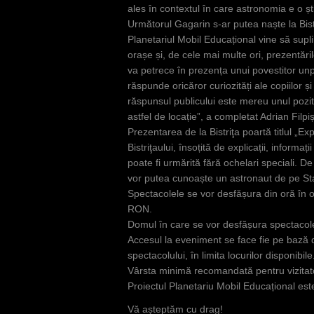
ales în contextul în care astronomia e o șt
Următorul Gagarin s-ar putea naște la Bist
Planetariul Mobil Educațional vine să supli
orașe și, de cele mai multe ori, prezentările
va petrece în prezența unui povestitor unp
răspunde oricăror curiozități ale copiilor
răspunsul publicului este mereu unul poziti
astfel de locație”, a completat Adrian Filpi
Prezentarea de la Bistriţa poartă titlul „Exp
Bistriţaului, însoțită de explicații, informaț
poate fi urmărită fără ochelari speciali. D
vor putea cunoaște un astronaut de pe Staț
Spectacolele se vor desfășura din oră în or
RON.
Domul în care se vor desfășura spectacole
Accesul la eveniment se face fie pe baz
spectacolului, în limita locurilor disponibile
Vârsta minimă recomandată pentru vizitator
Proiectul Planetariu Mobil Educațional este
Vă așteptăm cu drag!