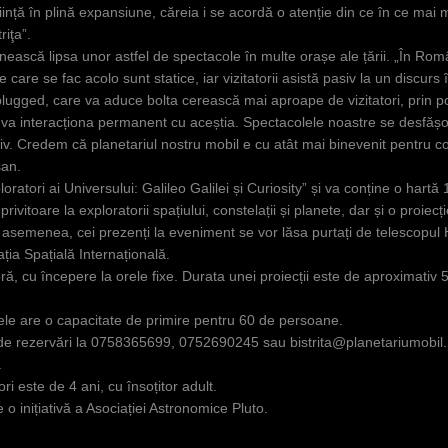
iință în plină expansiune, căreia i se acordă o atenție din ce în ce mai m
riţa”.
nească lipsa unor astfel de spectacole în multe orașe ale țării. „În Româ
 care se fac acolo sunt statice, iar vizitatorii asistă pasiv la un discurs în
lugged, care va aduce bolta cerească mai aproape de vizitatori, prin pove
 și va interacționa permanent cu aceștia. Spectacolele noastre se desfăș
v. Credem că planetariul nostru mobil e cu atât mai binevenit pentru copii
șan.
loratori ai Universului: Galileo Galilei și Curiosity” și va conține o hart
ii privitoare la exploratorii spațiului, constelații și planete, dar și o proi
e asemenea, cei prezenți la eveniment se vor lăsa purtați de telescopul Hu
ia Spațială Internațională.
ă, cu începere la orele fixe. Durata unei proiecții este de aproximativ 5
le are o capacitate de primire pentru 60 de persoane.
ă de rezervări la 0758365699, 0752690245 sau
bistrita@planetariumobil.
.
i este de 4 ani, cu însoțitor adult.
 o inițiativă a Asociației Astronomice Pluto.