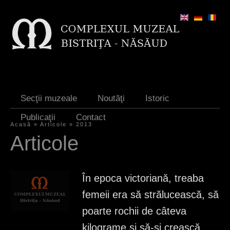
Jump to navigation
Secţii muzeale
Noutăţi
Istoric
Publicaţii
Contact
Acasă
»
Articole
»
2013
E
Articole
ş
t
În epoca victoriană, treaba
i
femeii era să strălucească, să
a
poarte rochii de câteva
i
kilograme şi să-şi crească