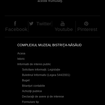
aceste frumuseţi.
Twitter
Facebook
Youtube
Pinterest
COMPLEXUL MUZEAL BISTRIŢA-NĂSĂUD
Acasa
Istoric
Informatii de interes public
Solicitare informații. Legislație
Buletinul Informativ (Legea 544/2001)
Buget
Bilanțuri contabile
Achiziţii publice
Declaraţii de avere și de interese
Formulare tip