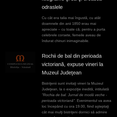
c
odraslele
i
Cu cât era talia mai îngustă, cu atât
doamnele din anii 1850 erau mai
apreciate – cu toate că, pentru a purta
celebrele corsete, femeile aveau de
îndurat chinuri inimaginabile.
Rochii de bal din perioada
victoriană, expuse vineri la
Muzeul Judeţean
Bistriţenii sunt invitaţi vineri la Muzeul
Judeţean, la o expoziţie inedită, intitulată
"Rochia de bal. Jurnal de modă veche -
perioada victoriană"
. Evenimentul va avea
loc începând cu ora 19.00, fiind aşteptaţi
cât mai mulţi bistriţeni dornici să admire