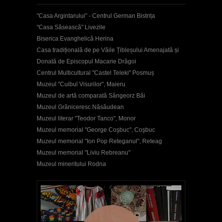
"Casa Argintarului" - Centrul German Bistrița
"Casa Săsească" Livezile
Biserica Evanghelică Herina
Casa tradițională de pe Văile Țibleșului Amenajată și
Donată de Episcopul Macarie Drăgoi
Centrul Multicultural "Castel Teleki" Posmuș
Muzeul "Cuibul Visurilor", Maieru
Muzeul de artă comparată Sângeorz Băi
Muzeul Grăniceresc Năsăudean
Muzeul literar "Teodor Tanco", Monor
Muzeul memorial "George Coşbuc", Coşbuc
Muzeul memorial "Ion Pop Reteganul", Reteag
Muzeul memorial "Liviu Rebreanu"
Muzeul mineritului Rodna