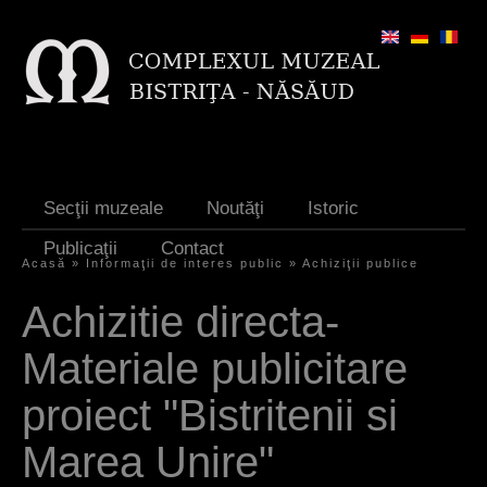
Jump to navigation
Secţii muzeale
Noutăţi
Istoric
Publicaţii
Contact
Acasă
»
Informaţii de interes public
»
Achiziţii publice
E
Achizitie directa-
ş
Materiale publicitare
t
i
proiect "Bistritenii si
a
Marea Unire"
i