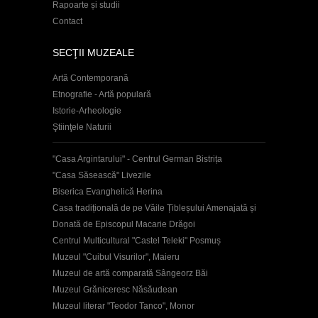
Rapoarte și studii
Contact
SECŢII MUZEALE
Artă Contemporană
Etnografie - Artă populară
Istorie-Arheologie
Ştiinţele Naturii
"Casa Argintarului" - Centrul German Bistrița
"Casa Săsească" Livezile
Biserica Evanghelică Herina
Casa tradițională de pe Văile Țibleșului Amenajată și
Donată de Episcopul Macarie Drăgoi
Centrul Multicultural "Castel Teleki" Posmuș
Muzeul "Cuibul Visurilor", Maieru
Muzeul de artă comparată Sângeorz Băi
Muzeul Grăniceresc Năsăudean
Muzeul literar "Teodor Tanco", Monor