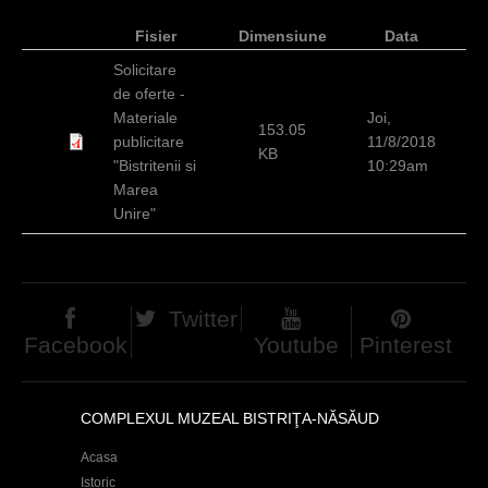
c
Fisier
Dimensiune
Data
i
Solicitare
de oferte -
Materiale
Joi,
153.05
publicitare
11/8/2018
KB
"Bistritenii si
10:29am
Marea
Unire"
Twitter
Facebook
Youtube
Pinterest
COMPLEXUL MUZEAL BISTRIŢA-NĂSĂUD
Acasa
Istoric