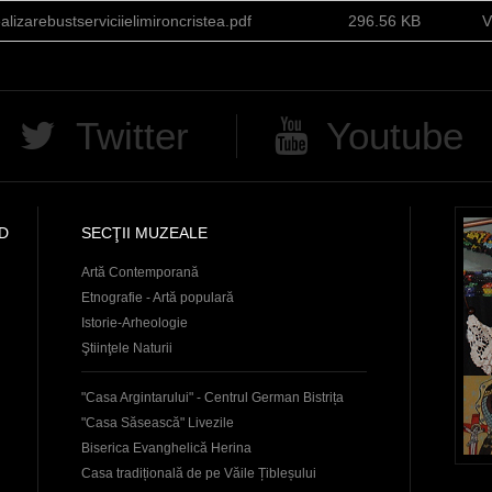
lizarebustserviciielimironcristea.pdf
296.56 KB
V
Twitter
Youtube
D
SECŢII MUZEALE
Artă Contemporană
Etnografie - Artă populară
Istorie-Arheologie
Ştiinţele Naturii
"Casa Argintarului" - Centrul German Bistrița
"Casa Săsească" Livezile
Biserica Evanghelică Herina
Casa tradițională de pe Văile Țibleșului