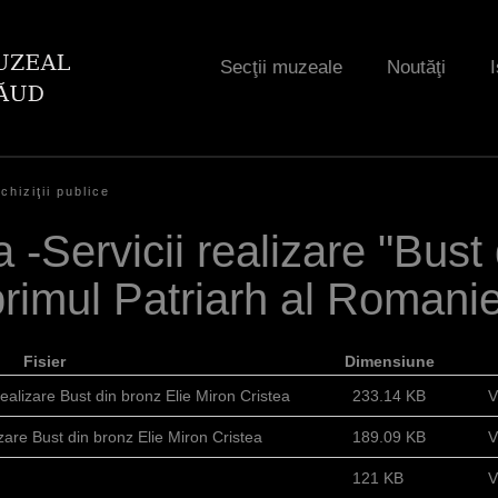
Jump to navigation
Secţii muzeale
Noutăţi
I
chiziţii publice
a -Servicii realizare "Bust
rimul Patriarh al Romanie
Fisier
Dimensiune
 realizare Bust din bronz Elie Miron Cristea
233.14 KB
V
izare Bust din bronz Elie Miron Cristea
189.09 KB
V
121 KB
V