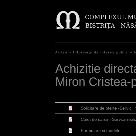
Acasă
»
Informaţii de interes public
»
A
E
Achizitie direct
ş
Miron Cristea-p
t
i
a
Solicitare de oferte -Servicii
i
Caiet de sarcini-Servicii real
c
i
Formulare si modele