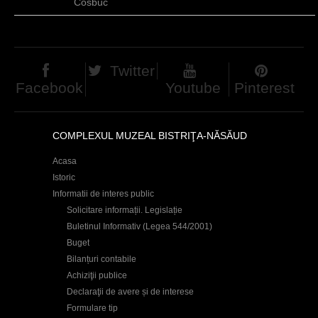
Cosbuc
Twitter
Facebook
Youtube
Pinterest
COMPLEXUL MUZEAL BISTRIŢA-NĂSĂUD
Acasa
Istoric
Informatii de interes public
Solicitare informații. Legislație
Buletinul Informativ (Legea 544/2001)
Buget
Bilanțuri contabile
Achiziţii publice
Declaraţii de avere și de interese
Formulare tip