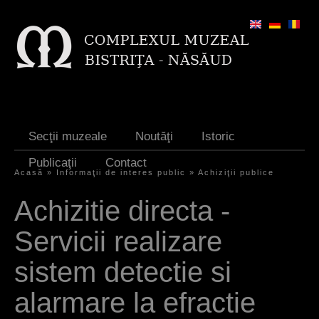
Jump to navigation
Secţii muzeale
Noutăţi
Istoric
Publicaţii
Contact
Acasă
»
Informaţii de interes public
»
Achiziţii publice
E
Achizitie directa -
ş
Servicii realizare
t
i
sistem detectie si
a
alarmare la efractie
i