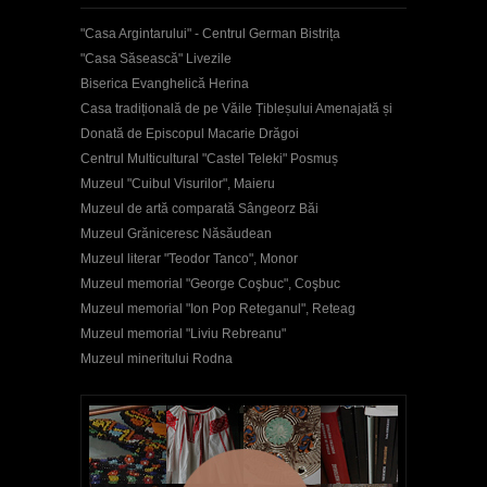
"Casa Argintarului" - Centrul German Bistrița
"Casa Săsească" Livezile
Biserica Evanghelică Herina
Casa tradițională de pe Văile Țibleșului Amenajată și
Donată de Episcopul Macarie Drăgoi
Centrul Multicultural "Castel Teleki" Posmuș
Muzeul "Cuibul Visurilor", Maieru
Muzeul de artă comparată Sângeorz Băi
Muzeul Grăniceresc Năsăudean
Muzeul literar "Teodor Tanco", Monor
Muzeul memorial "George Coşbuc", Coşbuc
Muzeul memorial "Ion Pop Reteganul", Reteag
Muzeul memorial "Liviu Rebreanu"
Muzeul mineritului Rodna