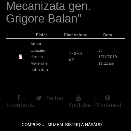
Mecanizata gen.
c
i
Grigore Balan"
Fisier
Dimensiune
Data
Anunt
achizitie
Joi,
136.68
directa -
1/31/2019
KB
Materiale
11:22am
publicitare
Twitter
Facebook
Youtube
Pinterest
COMPLEXUL MUZEAL BISTRIŢA-NĂSĂUD