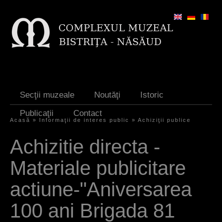
Jump to navigation
Secţii muzeale
Noutăţi
Istoric
Publicaţii
Contact
Acasă
»
Informaţii de interes public
»
Achiziţii publice
E
Achizitie directa -
ş
Materiale publicitare
t
i
actiune-"Aniversarea
a
100 ani Brigada 81
i