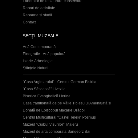
Laborator de restaurare-conservare
Raport de activitate
Rapoarte și studii
Contact
SECŢII MUZEALE
Artă Contemporană
Etnografie - Artă populară
Istorie-Arheologie
Ştiinţele Naturii
"Casa Argintarului" - Centrul German Bistrița
"Casa Săsească" Livezile
Biserica Evanghelică Herina
Casa tradițională de pe Văile Țibleșului Amenajată și
Donată de Episcopul Macarie Drăgoi
Centrul Multicultural "Castel Teleki" Posmuș
Muzeul "Cuibul Visurilor", Maieru
Muzeul de artă comparată Sângeorz Băi