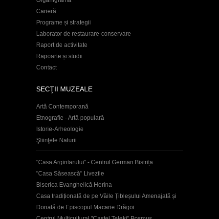
Carieră
Programe și strategii
Laborator de restaurare-conservare
Raport de activitate
Rapoarte și studii
Contact
SECŢII MUZEALE
Artă Contemporană
Etnografie - Artă populară
Istorie-Arheologie
Ştiinţele Naturii
"Casa Argintarului" - Centrul German Bistrița
"Casa Săsească" Livezile
Biserica Evanghelică Herina
Casa tradițională de pe Văile Țibleșului Amenajată și
Donată de Episcopul Macarie Drăgoi
Centrul Multicultural "Castel Teleki" Posmuș