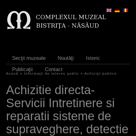
Jump to navigation
Secţii muzeale
Noutăţi
Istoric
Publicaţii
Contact
Acasă
»
Informaţii de interes public
»
Achiziţii publice
E
Achizitie directa-
ş
Servicii Intretinere si
t
i
reparatii sisteme de
a
supraveghere, detectie
i