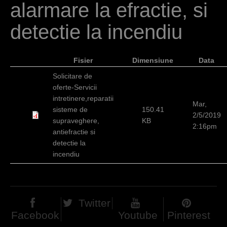
alarmare la efractie, si
c
i
detectie la incendiu
Fisier
Dimensiune
Data
Solicitare de
oferte-Servicii
intretinere,reparatii
Mar,
sisteme de
150.41
2/5/2019
supraveghere,
KB
2:16pm
antiefractie si
detectie la
incendiu
Twitter
Facebook
Youtube
Pinterest