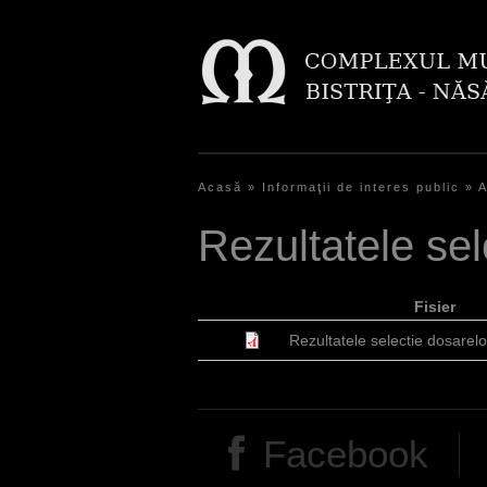
Acasă
»
Informaţii de interes public
»
A
E
Rezultatele sel
ş
t
Fisier
i
Rezultatele selectie dosarelo
a
i
c
Facebook
i