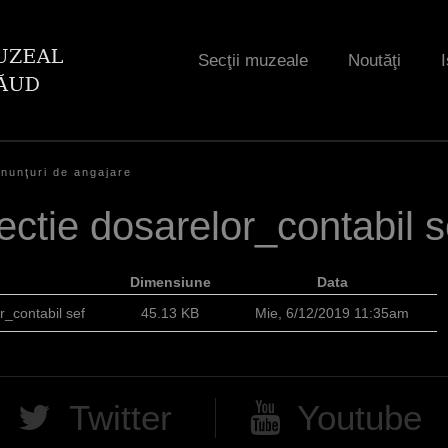
Jump to navigation
Secţii muzeale
Noutăţi
I
nunţuri de angajare
ectie dosarelor_contabil s
Dimensiune
Data
r_contabil sef
45.13 KB
Mie, 6/12/2019 11:35am
Twitter
Youtube