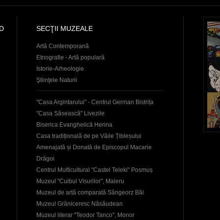
D
SECŢII MUZEALE
Artă Contemporană
Etnografie - Artă populară
Istorie-Arheologie
Ştiinţele Naturii
"Casa Argintarului" - Centrul German Bistrița
"Casa Săsească" Livezile
Biserica Evanghelică Herina
Casa tradițională de pe Văile Țibleșului
Amenajată și Donată de Episcopul Macarie
Drăgoi
Centrul Multicultural "Castel Teleki" Posmuș
Muzeul "Cuibul Visurilor", Maieru
Muzeul de artă comparată Sângeorz Băi
Muzeul Grăniceresc Năsăudean
Muzeul literar "Teodor Tanco", Monor