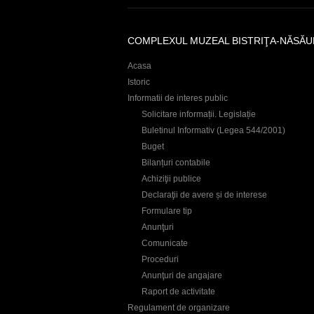
COMPLEXUL MUZEAL BISTRIŢA-NĂSĂU
Acasa
Istoric
Informatii de interes public
Solicitare informații. Legislație
Buletinul Informativ (Legea 544/2001)
Buget
Bilanțuri contabile
Achiziţii publice
Declaraţii de avere și de interese
Formulare tip
Anunţuri
Comunicate
Proceduri
Anunţuri de angajare
Raport de activitate
Regulament de organizare