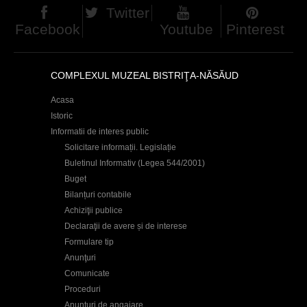
Twitter
Facebook
Youtube
Pinterest
COMPLEXUL MUZEAL BISTRIŢA-NĂSĂUD
Acasa
Istoric
Informatii de interes public
Solicitare informații. Legislație
Buletinul Informativ (Legea 544/2001)
Buget
Bilanțuri contabile
Achiziţii publice
Declaraţii de avere și de interese
Formulare tip
Anunţuri
Comunicate
Proceduri
Anunţuri de angajare