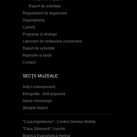
Raport de activitate
Regulament de organizare
Organigrama
Carieră
Programe și strategii
Laborator de restaurare-conservare
Raport de activitate
Rapoarte și studii
Contact
SECŢII MUZEALE
Artă Contemporană
Etnografie - Artă populară
Istorie-Arheologie
Ştiinţele Naturii
"Casa Argintarului" - Centrul German Bistrița
"Casa Săsească" Livezile
Biserica Evanghelică Herina