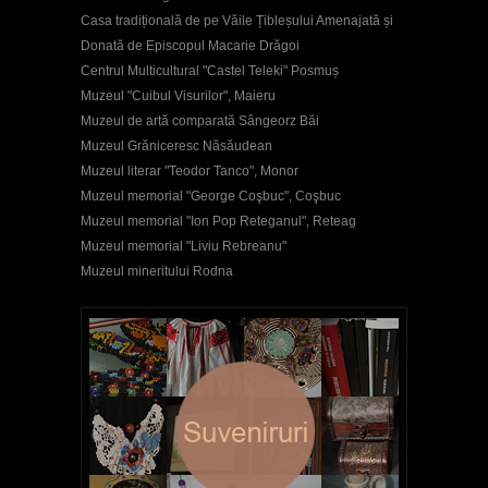
Casa tradițională de pe Văile Țibleșului Amenajată și
Donată de Episcopul Macarie Drăgoi
Centrul Multicultural "Castel Teleki" Posmuș
Muzeul "Cuibul Visurilor", Maieru
Muzeul de artă comparată Sângeorz Băi
Muzeul Grăniceresc Năsăudean
Muzeul literar "Teodor Tanco", Monor
Muzeul memorial "George Coşbuc", Coşbuc
Muzeul memorial "Ion Pop Reteganul", Reteag
Muzeul memorial "Liviu Rebreanu"
Muzeul mineritului Rodna