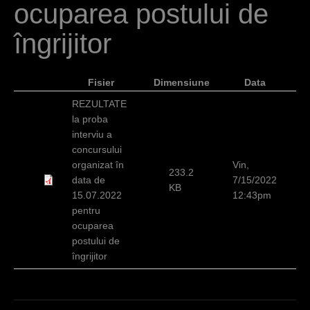
ocuparea postului de
c
i
îngrijitor
Fisier
Dimensiune
Data
REZULTATE
la proba
interviu a
concursului
organizat în
Vin,
233.2
data de
7/15/2022
KB
15.07.2022
12:43pm
pentru
ocuparea
postului de
îngrijitor