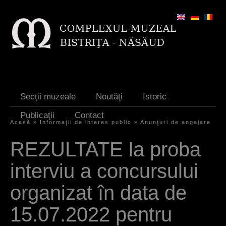
Jump to navigation
Secţii muzeale
Noutăţi
Istoric
Publicaţii
Contact
Acasă
»
Informaţii de interes public
»
Anunţuri de angajare
E
REZULTATE la proba
ş
interviu a concursului
t
i
organizat în data de
a
15.07.2022 pentru
i