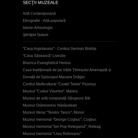
SECŢII MUZEALE
Artă Contemporană
Etnografie - Artă populară
Istorie-Arheologie
Ştiinţele Naturii
"Casa Argintarului" - Centrul German Bistrița
"Casa Săsească" Livezile
Biserica Evanghelică Herina
Casa tradițională de pe Văile Țibleșului Amenajată și
Donată de Episcopul Macarie Drăgoi
Centrul Multicultural "Castel Teleki" Posmuș
Muzeul "Cuibul Visurilor", Maieru
Muzeul de artă comparată Sângeorz Băi
Muzeul Grăniceresc Năsăudean
Muzeul literar "Teodor Tanco", Monor
Muzeul memorial "George Coşbuc", Coşbuc
Muzeul memorial "Ion Pop Reteganul", Reteag
Muzeul memorial "Liviu Rebreanu"