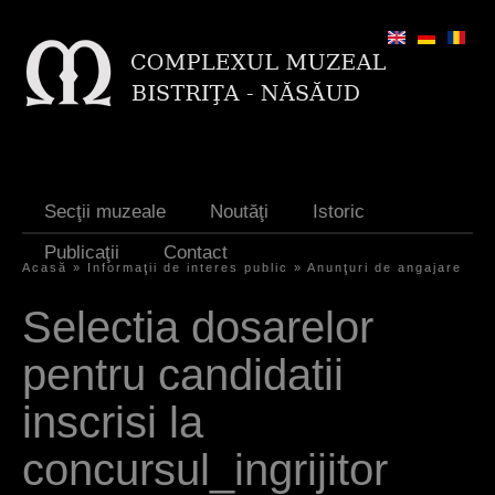
Jump to navigation
Secţii muzeale
Noutăţi
Istoric
Publicaţii
Contact
Acasă
»
Informaţii de interes public
»
Anunţuri de angajare
E
Selectia dosarelor
ş
pentru candidatii
t
i
inscrisi la
a
concursul_ingrijitor
i