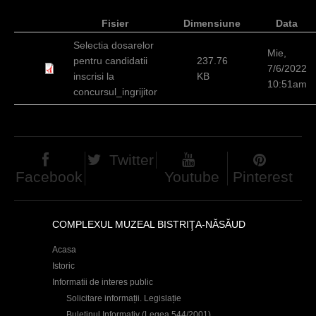
c
Fisier
Dimensiune
Data
i
Selectia dosarelor
Mie,
pentru candidatii
237.76
7/6/2022
inscrisi la
KB
10:51am
concursul_ingrijitor
Twitter
Facebook
Youtube
Pinterest
COMPLEXUL MUZEAL BISTRIŢA-NĂSĂUD
Acasa
Istoric
Informatii de interes public
Solicitare informații. Legislație
Buletinul Informativ (Legea 544/2001)