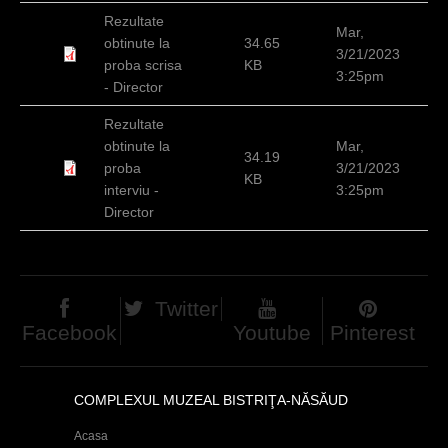
c
Rezultate
Mar,
obtinute la
34.65
i
3/21/2023
proba scrisa
KB
3:25pm
- Director
Rezultate
obtinute la
Mar,
34.19
proba
3/21/2023
KB
interviu -
3:25pm
Director
Twitter
Facebook
Youtube
Pinterest
COMPLEXUL MUZEAL BISTRIŢA-NĂSĂUD
Acasa