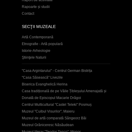
Rapoarte și studii
Contact
SECŢII MUZEALE
Artă Contemporană
Etnografie - Artă populară
Istorie-Arheologie
Ştiinţele Naturii
"Casa Argintarului" - Centrul German Bistrița
"Casa Săsească" Livezile
Biserica Evanghelică Herina
Casa tradițională de pe Văile Țibleșului Amenajată și
Donată de Episcopul Macarie Drăgoi
Centrul Multicultural "Castel Teleki" Posmuș
Muzeul "Cuibul Visurilor", Maieru
Muzeul de artă comparată Sângeorz Băi
Muzeul Grăniceresc Năsăudean
Muzeul literar "Teodor Tanco", Monor