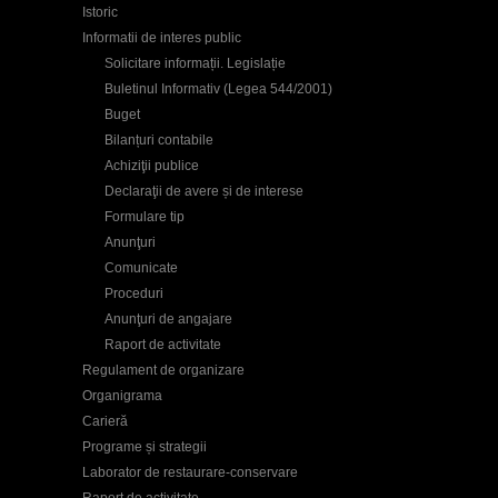
Istoric
Informatii de interes public
Solicitare informații. Legislație
Buletinul Informativ (Legea 544/2001)
Buget
Bilanțuri contabile
Achiziţii publice
Declaraţii de avere și de interese
Formulare tip
Anunţuri
Comunicate
Proceduri
Anunţuri de angajare
Raport de activitate
Regulament de organizare
Organigrama
Carieră
Programe și strategii
Laborator de restaurare-conservare
Raport de activitate