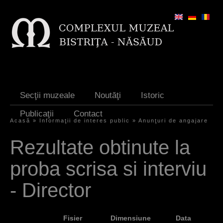
Jump to navigation
Secţii muzeale
Noutăţi
Istoric
Publicaţii
Contact
Acasă
»
Informaţii de interes public
»
Anunţuri de angajare
E
Rezultate obtinute la
ş
proba scrisa si interviu
t
i
- Director
a
i
Fisier
Dimensiune
Data