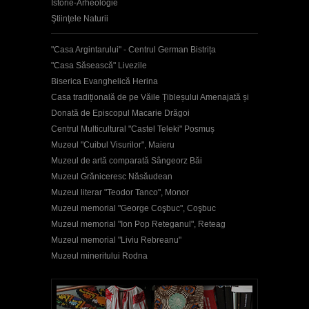
Istorie-Arheologie
Ştiinţele Naturii
"Casa Argintarului" - Centrul German Bistrița
"Casa Săsească" Livezile
Biserica Evanghelică Herina
Casa tradițională de pe Văile Țibleșului Amenajată și
Donată de Episcopul Macarie Drăgoi
Centrul Multicultural "Castel Teleki" Posmuș
Muzeul "Cuibul Visurilor", Maieru
Muzeul de artă comparată Sângeorz Băi
Muzeul Grăniceresc Năsăudean
Muzeul literar "Teodor Tanco", Monor
Muzeul memorial "George Coşbuc", Coşbuc
Muzeul memorial "Ion Pop Reteganul", Reteag
Muzeul memorial "Liviu Rebreanu"
Muzeul mineritului Rodna