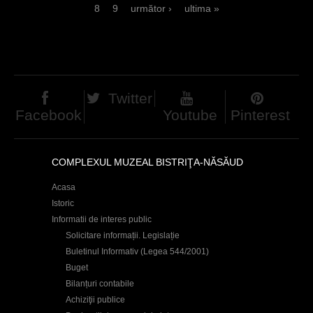
8
9
următor ›
ultima »
c
a
i
g
i
n
Twitter
i
Facebook
Youtube
Pinterest
COMPLEXUL MUZEAL BISTRIŢA-NĂSĂUD
Acasa
Istoric
Informatii de interes public
Solicitare informații. Legislație
Buletinul Informativ (Legea 544/2001)
Buget
Bilanțuri contabile
Achiziţii publice