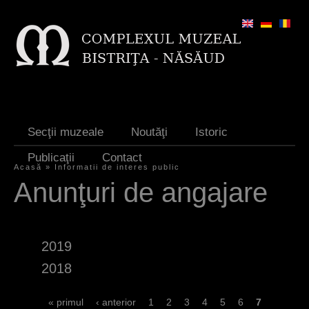
Jump to navigation
Secţii muzeale
Noutăţi
Istoric
Publicaţii
Contact
Acasă
»
Informatii de interes public
E
Anunţuri de angajare
ş
t
2019
i
2018
a
i
P
« primul
‹ anterior
1
2
3
4
5
6
7