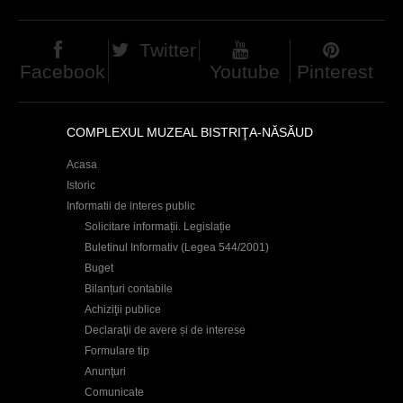
c
i
Twitter
Facebook
Youtube
Pinterest
COMPLEXUL MUZEAL BISTRIŢA-NĂSĂUD
Acasa
Istoric
Informatii de interes public
Solicitare informații. Legislație
Buletinul Informativ (Legea 544/2001)
Buget
Bilanțuri contabile
Achiziţii publice
Declaraţii de avere și de interese
Formulare tip
Anunţuri
Comunicate