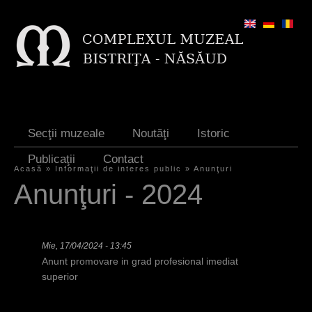
Jump to navigation
Secţii muzeale
Noutăţi
Istoric
Publicaţii
Contact
Acasă
»
Informaţii de interes public
»
Anunţuri
E
Anunţuri - 2024
ş
t
Mie, 17/04/2024 - 13:45
i
Anunt promovare in grad profesional imediat
a
superior
i