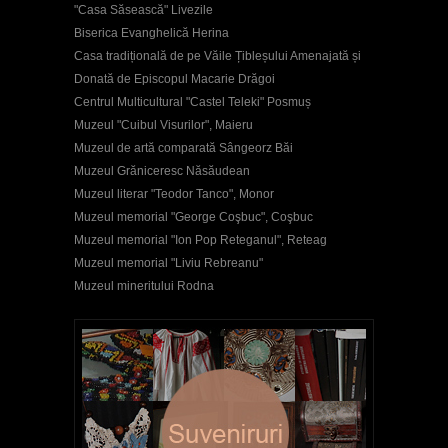
"Casa Săsească" Livezile
Biserica Evanghelică Herina
Casa tradițională de pe Văile Țibleșului Amenajată și
Donată de Episcopul Macarie Drăgoi
Centrul Multicultural "Castel Teleki" Posmuș
Muzeul "Cuibul Visurilor", Maieru
Muzeul de artă comparată Sângeorz Băi
Muzeul Grăniceresc Năsăudean
Muzeul literar "Teodor Tanco", Monor
Muzeul memorial "George Coşbuc", Coşbuc
Muzeul memorial "Ion Pop Reteganul", Reteag
Muzeul memorial "Liviu Rebreanu"
Muzeul mineritului Rodna