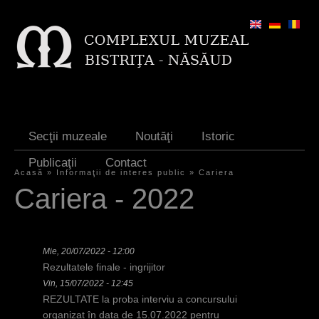
Jump to navigation
Secţii muzeale
Noutăţi
Istoric
Publicaţii
Contact
Acasă
»
Informaţii de interes public
»
Cariera
E
Cariera - 2022
ş
t
Mie, 20/07/2022 - 12:00
i
Rezultatele finale - ingrijitor
a
Vin, 15/07/2022 - 12:45
REZULTATE la proba interviu a concursului
i
organizat în data de 15.07.2022 pentru