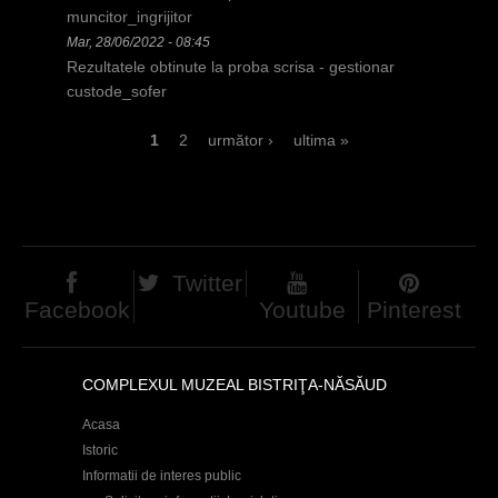
muncitor_ingrijitor
Mar, 28/06/2022 - 08:45
Rezultatele obtinute la proba scrisa - gestionar
custode_sofer
P
1
2
următor ›
ultima »
a
g
i
Twitter
n
Facebook
Youtube
Pinterest
i
COMPLEXUL MUZEAL BISTRIŢA-NĂSĂUD
Acasa
Istoric
Informatii de interes public