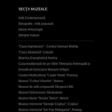
SECŢII MUZEALE
Artă Contemporană
Etnografie - Artă populară
Istorie-Arheologie
Ştiinţele Naturii
"Casa Argintarului" - Centrul German Bistrița
"Casa Săsească" Livezile
Biserica Evanghelică Herina
Casa tradițională de pe Văile Țibleșului Amenajată și
Donată de Episcopul Macarie Drăgoi
Centrul Multicultural "Castel Teleki" Posmuș
Muzeul "Cuibul Visurilor", Maieru
Muzeul de artă comparată Sângeorz Băi
Muzeul Grăniceresc Năsăudean
Muzeul literar "Teodor Tanco", Monor
Muzeul memorial "George Coşbuc", Coşbuc
Muzeul memorial "Ion Pop Reteganul", Reteag