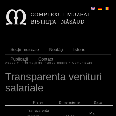
Jump to navigation
Secţii muzeale
Noutăţi
Istoric
Publicaţii
Contact
Acasă
»
Informaţii de interes public
»
Comunicate
E
Transparenta venituri
ş
salariale
t
i
Fisier
Dimensiune
Data
a
Transparenta
i
Mar,
venituri
814.44