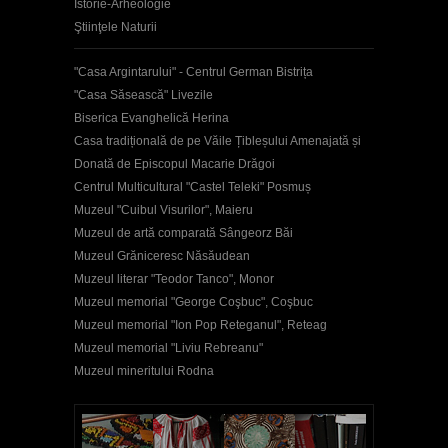
Istorie-Arheologie
Ştiinţele Naturii
"Casa Argintarului" - Centrul German Bistrița
"Casa Săsească" Livezile
Biserica Evanghelică Herina
Casa tradițională de pe Văile Țibleșului Amenajată și
Donată de Episcopul Macarie Drăgoi
Centrul Multicultural "Castel Teleki" Posmuș
Muzeul "Cuibul Visurilor", Maieru
Muzeul de artă comparată Sângeorz Băi
Muzeul Grăniceresc Năsăudean
Muzeul literar "Teodor Tanco", Monor
Muzeul memorial "George Coşbuc", Coşbuc
Muzeul memorial "Ion Pop Reteganul", Reteag
Muzeul memorial "Liviu Rebreanu"
Muzeul mineritului Rodna