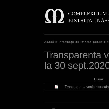
Acasă
»
Informaţii de interes public
»
E
Transparenta v
ş
la 30 sept.202
t
i
Fisier
a
Transparenta veniturilor sala
i
c
i