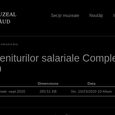
Jump to navigation
Secţii muzeale
Noutăţi
I
Comunicate
eniturilor salariale Comp
0
Dimensiune
Data
riale -sept.2020
283.51 KB
Vin, 10/23/2020 10:44am