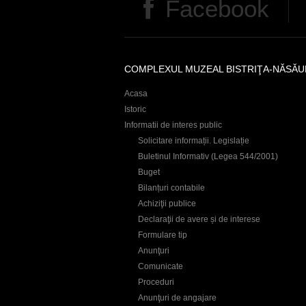
Facebook
COMPLEXUL MUZEAL BISTRIŢA-NĂSĂU
Acasa
Istoric
Informatii de interes public
Solicitare informații. Legislație
Buletinul Informativ (Legea 544/2001)
Buget
Bilanțuri contabile
Achiziţii publice
Declaraţii de avere și de interese
Formulare tip
Anunţuri
Comunicate
Proceduri
Anunţuri de angajare