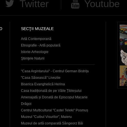
Twitter
Youtube
D
SECŢII MUZEALE
Artă Contemporană
Etnografie - Artă populară
Istorie-Arheologie
Ştiinţele Naturii
"Casa Argintarului" - Centrul German Bistrița
"Casa Săsească" Livezile
Biserica Evanghelică Herina
Casa tradițională de pe Văile Țibleșului
Amenajată și Donată de Episcopul Macarie
Drăgoi
Centrul Multicultural "Castel Teleki" Posmuș
Muzeul "Cuibul Visurilor", Maieru
Muzeul de artă comparată Sângeorz Băi