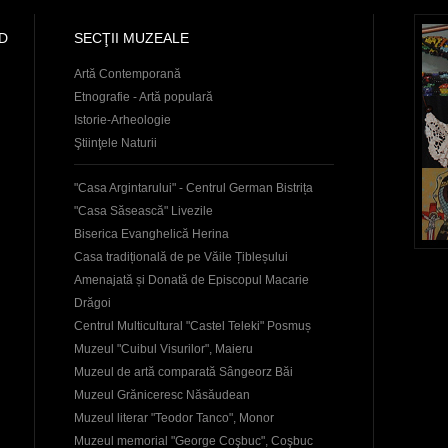
D
SECŢII MUZEALE
Artă Contemporană
Etnografie - Artă populară
Istorie-Arheologie
Ştiinţele Naturii
"Casa Argintarului" - Centrul German Bistrița
"Casa Săsească" Livezile
Biserica Evanghelică Herina
Casa tradițională de pe Văile Țibleșului
Amenajată și Donată de Episcopul Macarie
Drăgoi
Centrul Multicultural "Castel Teleki" Posmuș
Muzeul "Cuibul Visurilor", Maieru
Muzeul de artă comparată Sângeorz Băi
Muzeul Grăniceresc Năsăudean
Muzeul literar "Teodor Tanco", Monor
Muzeul memorial "George Coşbuc", Coşbuc