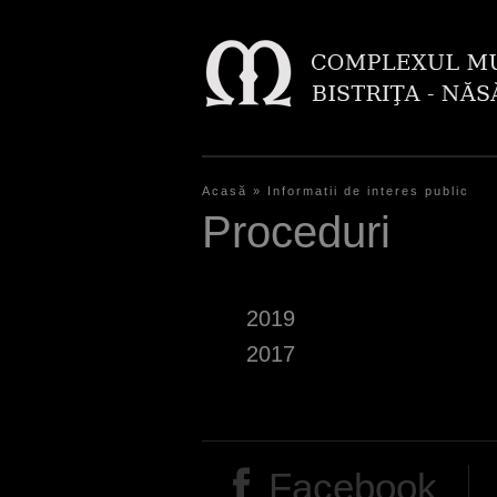
Acasă
»
Informatii de interes public
E
Proceduri
ş
t
2019
i
2017
a
i
c
i
Facebook