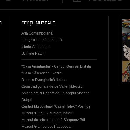
D
SECŢII MUZEALE
Artă Contemporană
Etnografie - Artă populară
Istorie-Arheologie
Ştiinţele Naturii
"Casa Argintarului" - Centrul German Bistrița
"Casa Săsească" Livezile
Biserica Evanghelică Herina
Casa tradițională de pe Văile Țibleșului
Amenajată și Donată de Episcopul Macarie
Drăgoi
Centrul Multicultural "Castel Teleki" Posmuș
Muzeul "Cuibul Visurilor", Maieru
Muzeul de artă comparată Sângeorz Băi
Muzeul Grăniceresc Năsăudean