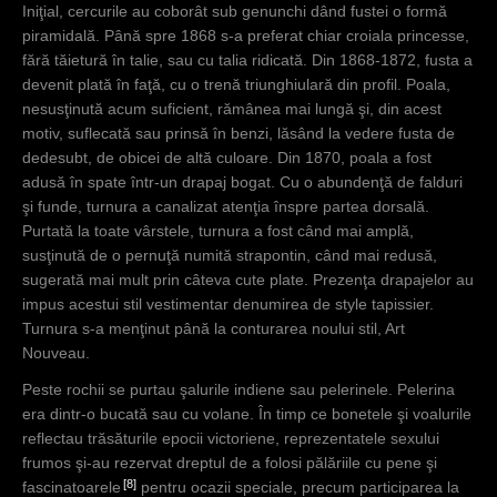
Iniţial, cercurile au coborât sub genunchi dând fustei o formă
piramidală. Până spre 1868 s-a preferat chiar croiala princesse,
fără tăietură în talie, sau cu talia ridicată. Din 1868-1872, fusta a
devenit plată în faţă, cu o trenă triunghiulară din profil. Poala,
nesusţinută acum suficient, rămânea mai lungă şi, din acest
motiv, suflecată sau prinsă în benzi, lăsând la vedere fusta de
dedesubt, de obicei de altă culoare. Din 1870, poala a fost
adusă în spate într-un drapaj bogat. Cu o abundenţă de falduri
şi funde, turnura a canalizat atenţia înspre partea dorsală.
Purtată la toate vârstele, turnura a fost când mai amplă,
susţinută de o pernuţă numită strapontin, când mai redusă,
sugerată mai mult prin câteva cute plate. Prezenţa drapajelor au
impus acestui stil vestimentar denumirea de style tapissier.
Turnura s-a menţinut până la conturarea noului stil, Art
Nouveau.
Peste rochii se purtau şalurile indiene sau pelerinele. Pelerina
era dintr-o bucată sau cu volane. În timp ce bonetele şi voalurile
reflectau trăsăturile epocii victoriene, reprezentatele sexului
frumos şi-au rezervat dreptul de a folosi pălăriile cu pene şi
8
fascinatoarele
pentru ocazii speciale, precum participarea la