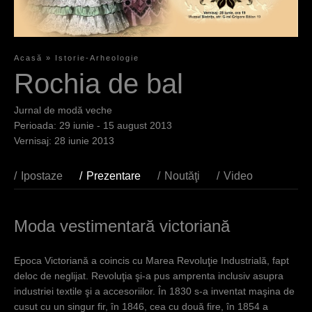
Acasă
»
Istorie-Arheologie
E
Rochia de bal
ş
Jurnal de modă veche
t
29 iunie - 15 august 2013
28 iunie 2013
i
a
Ipostaze
Prezentare
(tab activ)
Noutăţi
Video
i
c
Moda vestimentară victoriană
i
Epoca Victoriană a coincis cu Marea Revoluţie Industrială, fapt
deloc de neglijat. Revoluţia şi-a pus amprenta inclusiv asupra
industriei textile şi a accesoriilor. În 1830 s-a inventat maşina de
cusut cu un singur fir, în 1846, cea cu două fire, în 1854 a