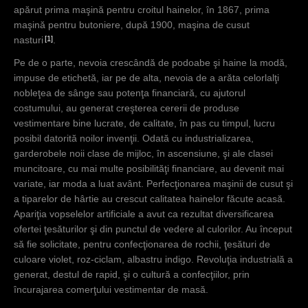
apărut prima maşină pentru croitul hainelor, în 1867, prima
maşină pentru butoniere, după 1900, maşina de cusut
1
nasturi
.
Pe de o parte, nevoia crescândă de podoabe şi haine la modă,
impuse de etichetă, iar pe de alta, nevoia de a arăta celorlalţi
nobleţea de sânge sau potenţa financiară, cu ajutorul
costumului, au generat creşterea cererii de produse
vestimentare bine lucrate, de calitate, în pas cu timpul, lucru
posibil datorită noilor invenţii. Odată cu industrializarea,
garderobele noii clase de mijloc, în ascensiune, şi ale clasei
muncitoare, cu mai multe posibilităţi financiare, au devenit mai
variate, iar moda a luat avânt. Perfecţionarea maşinii de cusut şi
a tiparelor de hârtie au crescut calitatea hainelor făcute acasă.
Apariţia vopselelor artificiale a avut ca rezultat diversificarea
ofertei ţesăturilor şi din punctul de vedere al culorilor. Au început
să fie solicitate, pentru confecţionarea de rochii, ţesături de
culoare violet, roz-ciclam, albastru indigo. Revoluţia industrială a
generat, destul de rapid, şi o cultură a confecţiilor, prin
încurajarea comerţului vestimentar de masă.