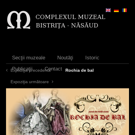
Jump to navigation
Secţii muzeale
Noutăţi
Istoric
Publicaţii
Contact
Expoziţia precedentă
Rochia de bal
Expoziţia următoare