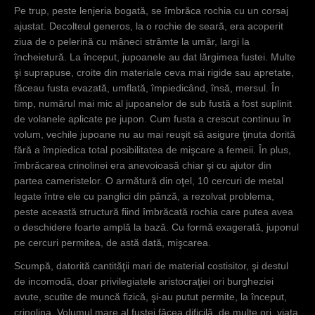
Pe trup, peste lenjeria bogată, se îmbrăca rochia cu un corsaj
ajustat. Decolteul generos, la o rochie de seară, era acoperit
ziua de o pelerină cu mâneci strâmte la umăr, largi la
încheietură. La început, jupoanele au dat lărgimea fustei. Multe
şi suprapuse, croite din materiale ceva mai rigide sau apretate,
făceau fusta evazată, umflată, împiedicând, însă, mersul. În
timp, numărul mai mic al jupoanelor de sub fustă a fost suplinit
de volanele aplicate pe jupon. Cum fusta a crescut continuu în
volum, vechile jupoane nu au mai reuşit să asigure ţinuta dorită
fără a împiedica total posibilitatea de mişcare a femeii. În plus,
îmbrăcarea crinolinei era anevoioasă chiar şi cu ajutor din
partea cameristelor. O armătură din oţel, 10 cercuri de metal
legate între ele cu panglici din pânză, a rezolvat problema,
peste această structură fiind îmbrăcată rochia care putea avea
o deschidere foarte amplă la bază. Cu formă exagerată, juponul
pe cercuri permitea, de astă dată, mişcarea.
Scumpă, datorită cantităţii mari de material costisitor, şi destul
de incomodă, doar privilegiatele aristocraţiei ori burgheziei
avute, scutite de muncă fizică, şi-au putut permite, la început,
crinolina. Volumul mare al fustei făcea dificilă, de multe ori, viaţa