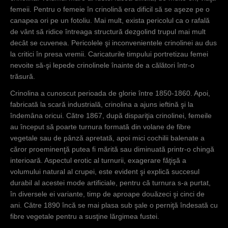
femeii. Pentru o femeie în crinolină era dificil să se aşeze pe o
canapea ori pe un fotoliu. Mai mult, exista pericolul ca o rafală
de vânt să ridice întreaga structură dezgolind trupul mai mult
decât se cuvenea. Pericolele şi inconvenientele crinolinei au dus
la critici în presa vremii. Caricaturile timpului portretizau femei
nevoite să-şi lepede crinolinele înainte de a călători într-o
trăsură.
Crinolina a cunoscut perioada de glorie între 1850-1860. Apoi,
fabricată la scară industrială, crinolina a ajuns ieftină şi la
îndemâna oricui. Către 1867, după dispariţia crinolinei, femeile
au început să poarte turnura formată din volane de fibre
vegetale sau de pânză apretată, apoi mici cochilii balenate a
căror proeminenţă putea fi mărită sau diminuată printr-o chingă
interioară. Aspectul erotic al turnurii, exagerare făţişă a
volumului natural al crupei, este evident şi explică succesul
durabil al acestei mode artificiale, pentru că turnura s-a purtat,
în diversele ei variante, timp de aproape douăzeci şi cinci de
ani. Către 1890 încă se mai plasa sub şale o perniţă îndesată cu
fibre vegetale pentru a susţine lărgimea fustei.