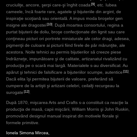
9
cruciuliţe, ancore, şerpi care-şi înghit coada
, etc. Iubea
cameele, încă foarte rare, agatele şi bijuteriile din argint, de
inspiraţie scoţiană sau orientală. A impus moda broşelor gen
10
insigne ale dragostei
. După moartea consortului, regina a
purtat bijuterii de doliu, broşe confecţionate din lignit sau care
conţineau picturi ori portrete miniaturale ale celor dragi, adesea,
pigmenţii de culoare ai picturii fiind firele de păr mărunţite, ale
acestora. Noile tehnici au permis bijutierilor să creeze piese
îndrăzneţe, impunătoare şi de calitate, artizanatul rivalizând cu
producţia pe o scară mai largă. Materialele s-au diversificat. Au
11
apărut şi tehnici de falsificare a bijuteriilor scumpe, autentice
.
Dacă elita îşi permitea bijuterii de valoare, preferând să
cumpere de la artişti şi artizani celebri, ceilalţi recurgeau la
12
surogate
.
După 1870, mişcarea Arts and Crafts s-a constituit ca reacţie la
producţia de masă, capii mişcării, William Morris şi John Ruskin,
promovând designul manual inspirat din motivele florale şi
formele primitive.
Ionela Simona Mircea,