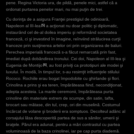
pene. Regina Victoria ura, de pildă, penele mici, astfel că a
ordonat purtarea penelor mari, nu mai puţin de trei.
Cu dorinţa de a asigura Franţei prestigiul de odinioară,
5
Napoleon al III-lea
a acţionat nu doar politic şi diplomatic,
instaurând cel de-al doilea imperiu şi reformând societatea
franceză, ci şi investind în imagine, reînviind strălucirea curţii
franceze prin susţinerea artelor ori prin organizarea de baluri.
Perechea imperială franceză s-a făcut remarcată prin fast,
imediat după dobândirea tronului. Cei doi, Napoleon al III-lea şi
6
Eugenia de Montijo
, au fost priviţi ca prototipuri ale modei şi
luxului. În modă, în timpul lor, s-au resimţit influenţele stilului
Rococo. Rochiile erau bogat împodobite cu ghirlande şi flori.
Crinolina a prins şi ea teren, împărăteasa fiind, necondiţionat,
adepta acesteia. La marile ceremonii, împărăteasa purta
crinoline din materiale extrem de scumpe, din satin, tafta,
brocart sau mătase, din tul, crep, ori din muselină. Costumul
încărcat de volane şi broderii era somptuos. Decolteul adânc al
corsajului lăsa descoperită partea de sus a sânilor, umerii şi
braţele. Părul era adunat, pentru a mări contrastul cu partea
voluminoasă de la baza crinolinei, iar pe cap purta diademă.