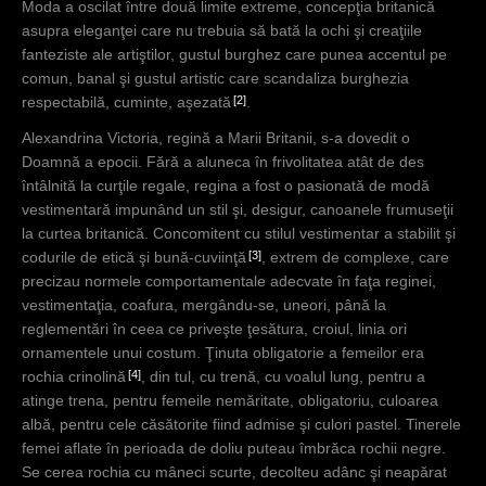
Moda a oscilat între două limite extreme, concepţia britanică
asupra eleganţei care nu trebuia să bată la ochi şi creaţiile
fanteziste ale artiştilor, gustul burghez care punea accentul pe
comun, banal şi gustul artistic care scandaliza burghezia
2
respectabilă, cuminte, aşezată
.
Alexandrina Victoria, regină a Marii Britanii, s-a dovedit o
Doamnă a epocii. Fără a aluneca în frivolitatea atât de des
întâlnită la curţile regale, regina a fost o pasionată de modă
vestimentară impunând un stil şi, desigur, canoanele frumuseţii
la curtea britanică. Concomitent cu stilul vestimentar a stabilit şi
3
codurile de etică şi bună-cuviinţă
, extrem de complexe, care
precizau normele comportamentale adecvate în faţa reginei,
vestimentaţia, coafura, mergându-se, uneori, până la
reglementări în ceea ce priveşte ţesătura, croiul, linia ori
ornamentele unui costum. Ţinuta obligatorie a femeilor era
4
rochia crinolină
, din tul, cu trenă, cu voalul lung, pentru a
atinge trena, pentru femeile nemăritate, obligatoriu, culoarea
albă, pentru cele căsătorite fiind admise şi culori pastel. Tinerele
femei aflate în perioada de doliu puteau îmbrăca rochii negre.
Se cerea rochia cu mâneci scurte, decolteu adânc şi neapărat