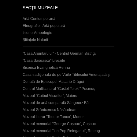
SECŢII MUZEALE
Artă Contemporană
Etnografie - Artă populară
Istorie-Arheologie
Ştiinţele Naturii
"Casa Argintarului" - Centrul German Bistrița
"Casa Săsească" Livezile
Biserica Evanghelică Herina
Casa tradițională de pe Văile Țibleșului Amenajată și
Donată de Episcopul Macarie Drăgoi
Centrul Multicultural "Castel Teleki" Posmuș
Muzeul "Cuibul Visurilor", Maieru
Muzeul de artă comparată Sângeorz Băi
Muzeul Grăniceresc Năsăudean
Muzeul literar "Teodor Tanco", Monor
Muzeul memorial "George Coşbuc", Coşbuc
Muzeul memorial "Ion Pop Reteganul", Reteag