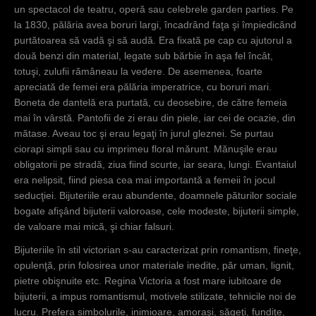
un spectacol de teatru, operă sau celebrele garden parties. Pe
la 1830, pălăria avea boruri largi, încadrând faţa şi împiedicând
purtătoarea să vadă şi să audă. Era fixată pe cap cu ajutorul a
două benzi din material, legate sub bărbie în aşa fel încât,
totuşi, zulufii rămâneau la vedere. De asemenea, foarte
apreciată de femei era pălăria imperatrice, cu boruri mari.
Boneta de dantelă era purtată, cu deosebire, de către femeia
mai în vârstă. Pantofii de zi erau din piele, iar cei de ocazie, din
mătase. Aveau toc şi erau legaţi în jurul gleznei. Se purtau
ciorapi simpli sau cu imprimeu floral mărunt. Mănuşile erau
obligatorii pe stradă, ziua fiind scurte, iar seara, lungi. Evantaiul
era nelipsit, fiind piesa cea mai importantă a femeii în jocul
seducţiei. Bijuteriile erau abundente, doamnele păturilor sociale
bogate afişând bijuterii valoroase, cele modeste, bijuterii simple,
de valoare mai mică, şi chiar falsuri.
Bijuteriile în stil victorian s-au caracterizat prin romantism, fineţe,
opulenţă, prin folosirea unor materiale inedite, păr uman, lignit,
pietre obişnuite etc. Regina Victoria a fost mare iubitoare de
bijuterii, a impus romantismul, motivele stilizate, tehnicile noi de
lucru. Prefera simbolurile, inimioare, amoraşi, săgeţi, fundiţe,