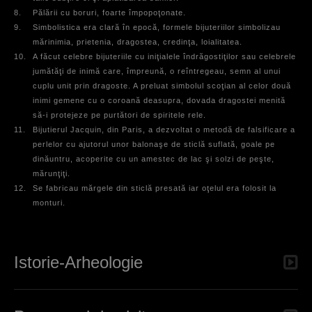
8.
Pălării cu boruri, foarte împopoţonate.
9.
Simbolistica era clară în epocă, formele bijuteriilor simbolizau
mărinimia, prietenia, dragostea, credinţa, loialitatea.
10.
A făcut celebre bijuteriile cu iniţialele îndrăgostiţilor sau celebrele
jumătăţi de inimă care, împreună, o reîntregeau, semn al unui
cuplu unit prin dragoste. A preluat simbolul scoţian al celor două
inimi gemene cu o coroană deasupra, dovada dragostei menită
să-i protejeze pe purtători de spiritele rele.
11.
Bijutierul Jacquin, din Paris, a dezvoltat o metodă de falsificare a
perlelor cu ajutorul unor balonaşe de sticlă suflată, goale pe
dinăuntru, acoperite cu un amestec de lac şi solzi de peşte,
mărunţiţi.
12.
Se fabricau mărgele din sticlă presată iar oţelul era folosit la
monturi.
Istorie-Arheologie