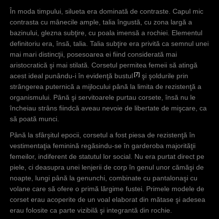
În moda timpului, silueta era dominată de contraste. Capul mic
contrasta cu mânecile ample, talia îngustă, cu zona largă a
bazinului, glezna subţire, cu poala imensă a rochiei. Elementul
definitoriu era, însă, talia. Talia subţire era privită ca semnul unei
mai mari distincţii, posesoarea ei fiind considerată mai
aristocratică şi mai stilată. Corsetul permitea femeii să atingă
7
acest ideal punându-i în evidenţă bustul
şi şoldurile prin
strângerea puternică a mijlocului până la limita de rezistenţă a
organismului. Până şi servitoarele purtau corsete, însă nu le
încheiau strâns fiindcă aveau nevoie de libertate de mişcare, ca
să poată munci.
Până la sfârşitul epocii, corsetul a fost piesa de rezistenţă în
vestimentaţia feminină regăsindu-se în garderoba majorităţii
femeilor, indiferent de statutul lor social. Nu era purtat direct pe
piele, ci deasupra unei lenjerii de corp în genul unor cămăşi de
noapte, lungi până la genunchi, combinate cu pantalonaşi cu
volane care să ofere o primă lărgime fustei. Primele modele de
corset erau acoperite de un voal elaborat din mătase şi adesea
erau folosite ca parte vizibilă şi integrantă din rochie.