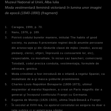
Muzeul Național al Unirii, Alba Iulia
Moda vestimentară feminină victoriană în lumina unor imagini
de epocă (1840-1890) (fragment)
1.
Caragea, 1999, p. 70.
2.
Nanu, 1976, p. 189.
3.
Potrivit codului bunelor maniere, intitulat The habits of good
society, nu puteau fi prezentate reginei decât anumite persoane
din aristocraţie şi din rândurile clasei de mijloc (medici, avocaţi
pledanţi, clerici, ofiţeri, împreună cu consoartele lor, etc),
respectabile, cu moralitate, în niciun caz bancheri, comercianţi.
Totodată, codul preciza conduita, vestimentaţia, formulele de
adresare, gestica.
4.
Moda crinolinei a fost introdusă de o infantă a regelui Spaniei, ca
modalitate de a-şi masca şoldurile proeminente.
5.
Charles-Louis-Napoléon Bonaparte (1808-1873), ultimul
moştenitor al marelui Napoleon, a creat un Paris magnific dar a
generat şi începutul conflictului Franţei cu Germania.
6.
Eugenia de Montijo (1826-1920), ultima împărăteasă a Franţei.
7.
În secolul al XVIII-lea, cu ajutorul corsetului se asigura nu doar o
talie subţire ci şi aplatizarea sânilor.