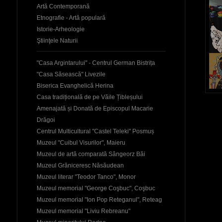
Artă Contemporană
Etnografie - Artă populară
Istorie-Arheologie
Ştiinţele Naturii
"Casa Argintarului" - Centrul German Bistrița
"Casa Săsească" Livezile
Biserica Evanghelică Herina
Casa tradițională de pe Văile Țibleșului
Amenajată și Donată de Episcopul Macarie
Drăgoi
Centrul Multicultural "Castel Teleki" Posmuș
Muzeul "Cuibul Visurilor", Maieru
Muzeul de artă comparată Sângeorz Băi
Muzeul Grăniceresc Năsăudean
Muzeul literar "Teodor Tanco", Monor
Muzeul memorial "George Coşbuc", Coşbuc
Muzeul memorial "Ion Pop Reteganul", Reteag
Muzeul memorial "Liviu Rebreanu"