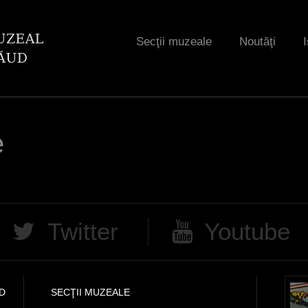
Jump to navigation
Secţii muzeale
Noutăţi
I
e
Twitter
Youtube
D
SECŢII MUZEALE