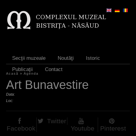
Jump to navigation
Secţii muzeale
Noutăţi
Istoric
Publicaţii
Contact
Acasă
»
Agenda
E
Art Bunavestire
ş
Data:
t
Loc:
i
Twitter
a
Facebook
Youtube
Pinterest
i