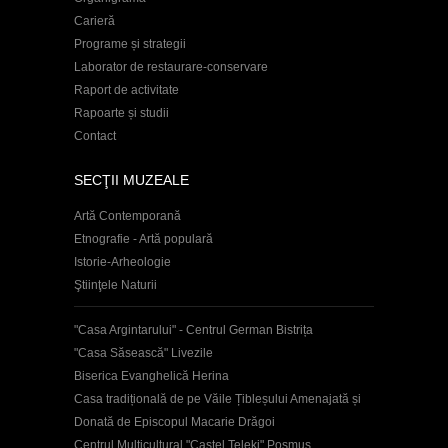
Carieră
Programe și strategii
Laborator de restaurare-conservare
Raport de activitate
Rapoarte și studii
Contact
SECŢII MUZEALE
Artă Contemporană
Etnografie - Artă populară
Istorie-Arheologie
Ştiinţele Naturii
"Casa Argintarului" - Centrul German Bistrița
"Casa Săsească" Livezile
Biserica Evanghelică Herina
Casa tradițională de pe Văile Țibleșului Amenajată și
Donată de Episcopul Macarie Drăgoi
Centrul Multicultural "Castel Teleki" Posmuș