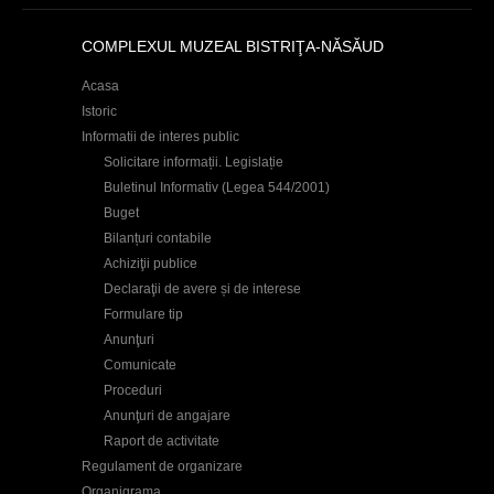
c
COMPLEXUL MUZEAL BISTRIŢA-NĂSĂUD
i
Acasa
Istoric
Informatii de interes public
Solicitare informații. Legislație
Buletinul Informativ (Legea 544/2001)
Buget
Bilanțuri contabile
Achiziţii publice
Declaraţii de avere și de interese
Formulare tip
Anunţuri
Comunicate
Proceduri
Anunţuri de angajare
Raport de activitate
Regulament de organizare
Organigrama