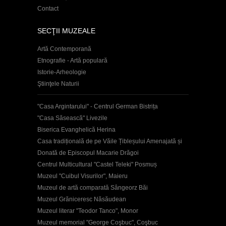
Contact
SECŢII MUZEALE
Artă Contemporană
Etnografie - Artă populară
Istorie-Arheologie
Ştiinţele Naturii
"Casa Argintarului" - Centrul German Bistrița
"Casa Săsească" Livezile
Biserica Evanghelică Herina
Casa tradițională de pe Văile Țibleșului Amenajată și
Donată de Episcopul Macarie Drăgoi
Centrul Multicultural "Castel Teleki" Posmuș
Muzeul "Cuibul Visurilor", Maieru
Muzeul de artă comparată Sângeorz Băi
Muzeul Grăniceresc Năsăudean
Muzeul literar "Teodor Tanco", Monor
Muzeul memorial "George Coşbuc", Coşbuc