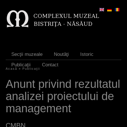
Jump to navigation
Secţii muzeale
Noutăţi
Istoric
Publicaţii
Contact
Acasă
»
Publicaţii
E
Anunt privind rezultatul
ş
analizei proiectului de
t
i
management
a
i
CMBN